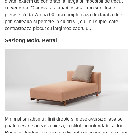
divan, extrem de confortabila, larga si imposibil de trecut
cu vederea. O adevarata aparitie, asa cum sunt toate
piesele Roda, Arena 001 isi completeaza declaratia de stil
prin salteaua si pernele in culori vii, cu linii suple, care
contrasteaza placut cu largimea cadrului.
Sezlong Molo, Kettal
Minimalism absolut, linii drepte si piese
oversize
: asa se
poate descrie aceasta piesa, in stilul inconfundabil al lui
Rodolfo Dordoni, o prezenta discreta pe marginea piscinei,