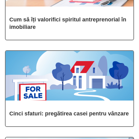
Cum să îți valorifici spiritul antreprenorial în
imobiliare
Cinci sfaturi: pregătirea casei pentru vânzare