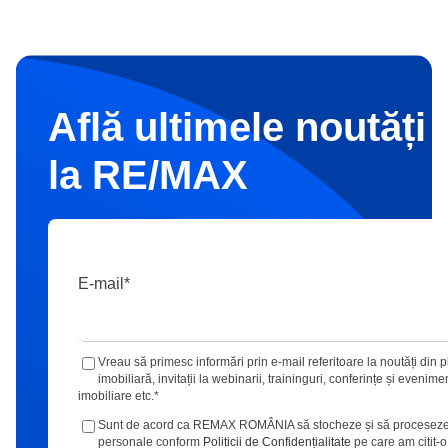
Află ultimele noutăți 
la RE/MAX
E-mail
*
Vreau să primesc informări prin e-mail referitoare la noutăți din p
imobiliară, invitații la webinarii, traininguri, conferințe și evenime
imobiliare etc.
*
Sunt de acord ca REMAX ROMÂNIA să stocheze și să proceseze
personale conform
Politicii de Confidențialitate
pe care am citit-o