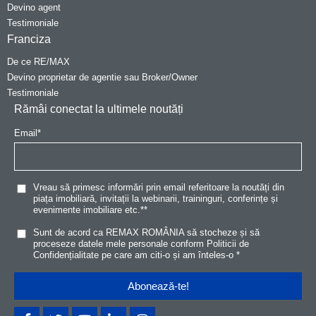
Devino agent
Testimoniale
Franciza
De ce RE/MAX
Devino proprietar de agentie sau Broker/Owner
Testimoniale
Rămâi conectat la ultimele noutăți
Email
*
Vreau să primesc informări prin email referitoare la noutăți din
piața imobiliară, invitații la webinarii, traininguri, conferințe și
evenimente imobiliare etc.*
*
Sunt de acord ca REMAX ROMÂNIA să stocheze și să
proceseze datele mele personale conform
Politicii de
Confidențialitat
e
pe care am citi-o și am înteles-o
*