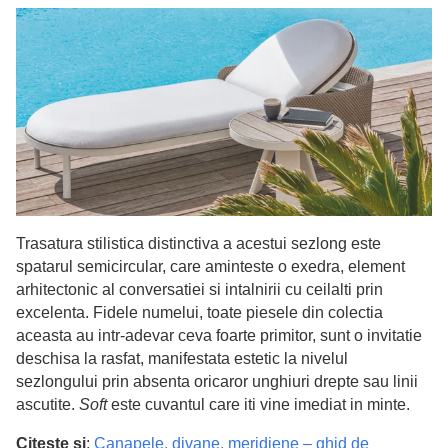
Trasatura stilistica distinctiva a acestui sezlong este
spatarul semicircular, care aminteste o exedra, element
arhitectonic al conversatiei si intalnirii cu ceilalti prin
excelenta. Fidele numelui, toate piesele din colectia
aceasta au intr-adevar ceva foarte primitor, sunt o invitatie
deschisa la rasfat, manifestata estetic la nivelul
sezlongului prin absenta oricaror unghiuri drepte sau linii
ascutite.
Soft
este cuvantul care iti vine imediat in minte.
Citeste si
:
Canapele, divane, meridiene – ghid de