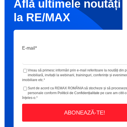
Află ultimele noutăți 
la RE/MAX
E-mail
*
Vreau să primesc informări prin e-mail referitoare la noutăți din p
imobiliară, invitații la webinarii, traininguri, conferințe și evenime
imobiliare etc.
*
Sunt de acord ca REMAX ROMÂNIA să stocheze și să proceseze
personale conform
Politicii de Confidențialitate
pe care am citit-o
înțeles-o.
*