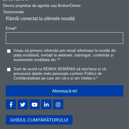
Devino proprietar de agentie sau Broker/Owner
Testimoniale
Rămâi conectat la ultimele noutăți
Email
*
Vreau să primesc informări prin email referitoare la noutăți din
piața imobiliară, invitații la webinarii, traininguri, conferințe și
evenimente imobiliare etc.*
*
Sunt de acord ca REMAX ROMÂNIA să stocheze și să
proceseze datele mele personale conform
Politicii de
Confidențialitat
e
pe care am citi-o și am înteles-o
*
GHIDUL CUMPĂRĂTORULUI