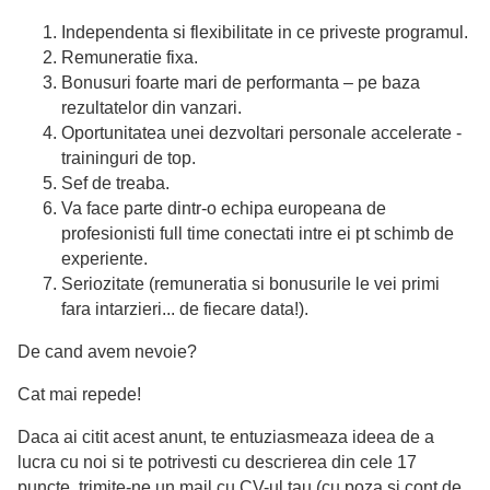
Independenta si flexibilitate in ce priveste programul.
Remuneratie fixa.
Bonusuri foarte mari de performanta – pe baza
rezultatelor din vanzari.
Oportunitatea unei dezvoltari personale accelerate -
traininguri de top.
Sef de treaba.
Va face parte dintr-o echipa europeana de
profesionisti full time conectati intre ei pt schimb de
experiente.
Seriozitate (remuneratia si bonusurile le vei primi
fara intarzieri... de fiecare data!).
De cand avem nevoie?
Cat mai repede!
Daca ai citit acest anunt, te entuziasmeaza ideea de a
lucra cu noi si te potrivesti cu descrierea din cele 17
puncte, trimite-ne un mail cu CV-ul tau (cu poza si cont de