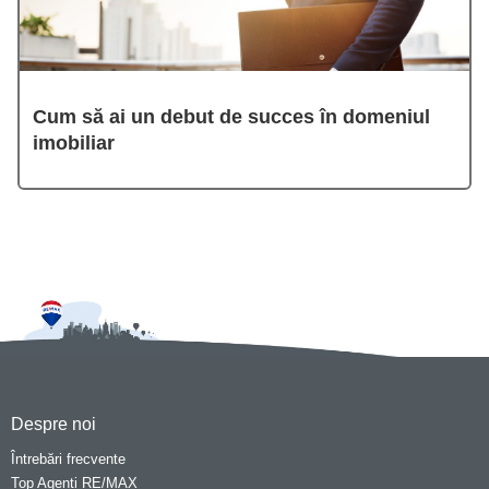
Cum să ai un debut de succes în domeniul
imobiliar
Despre noi
Întrebări frecvente
Top Agenți RE/MAX