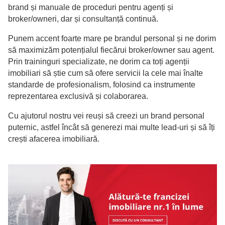
brand și manuale de proceduri pentru agenți și
broker/owneri, dar și consultanță continuă.
Punem accent foarte mare pe brandul personal și ne dorim
să maximizăm potențialul fiecărui broker/owner sau agent.
Prin traininguri specializate, ne dorim ca toți agenții
imobiliari să știe cum să ofere servicii la cele mai înalte
standarde de profesionalism, folosind ca instrumente
reprezentarea exclusivă și colaborarea.
Cu ajutorul nostru vei reuși să creezi un brand personal
puternic, astfel încât să generezi mai multe lead-uri și să îți
crești afacerea imobiliară.