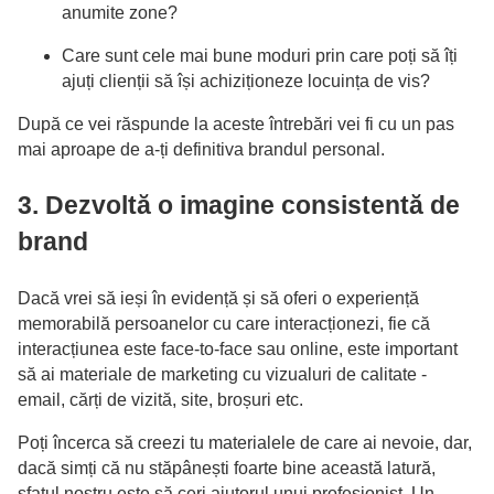
anumite zone?
Care sunt cele mai bune moduri prin care poți să îți
ajuți clienții să își achiziționeze locuința de vis?
După ce vei răspunde la aceste întrebări vei fi cu un pas
mai aproape de a-ți definitiva brandul personal.
3. Dezvoltă o imagine consistentă de
brand
Dacă vrei să ieși în evidență și să oferi o experiență
memorabilă persoanelor cu care interacționezi, fie că
interacțiunea este face-to-face sau online, este important
să ai materiale de marketing cu vizualuri de calitate -
email, cărți de vizită, site, broșuri etc.
Poți încerca să creezi tu materialele de care ai nevoie, dar,
dacă simți că nu stăpânești foarte bine această latură,
sfatul nostru este să ceri ajutorul unui profesionist. Un