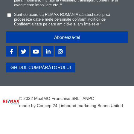
piața imobiliară, invitații la webinarii, traininguri, conferințe și
evenimente imobiliare etc.*
*
Sunt de acord ca REMAX ROMÂNIA să stocheze și să
proceseze datele mele personale conform
Politicii de
Confidențialitat
e
pe care am citi-o și am înteles-o
*
GHIDUL CUMPĂRĂTORULUI
© 2022 MaxIMO Franchise SRL |
ANPC
made by
Concept24
|
inbound marketing Beans United