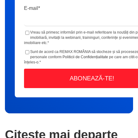
E-mail
*
Vreau să primesc informări prin e-mail referitoare la noutăți din p
imobiliară, invitații la webinarii, traininguri, conferințe și evenime
imobiliare etc.
*
Sunt de acord ca REMAX ROMÂNIA să stocheze și să proceseze
personale conform
Politicii de Confidențialitate
pe care am citit-o
înțeles-o.
*
Citește mai departe