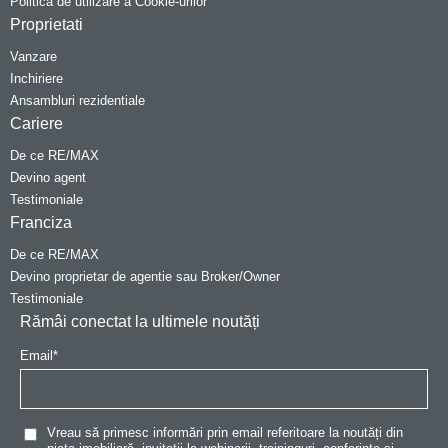
Politica de utilizare a Cookie-urilor
Proprietati
Vanzare
Inchiriere
Ansambluri rezidentiale
Cariere
De ce RE/MAX
Devino agent
Testimoniale
Franciza
De ce RE/MAX
Devino proprietar de agentie sau Broker/Owner
Testimoniale
Rămâi conectat la ultimele noutăți
Email
*
Vreau să primesc informări prin email referitoare la noutăți din