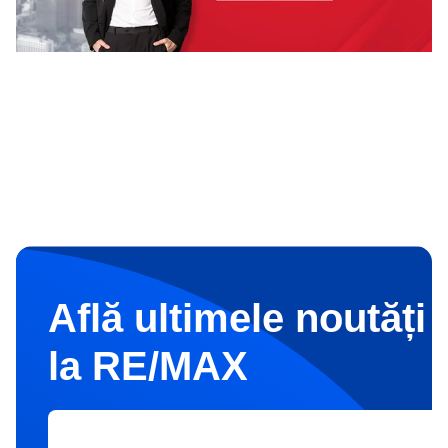
Află ultimele noutăți 
la RE/MAX