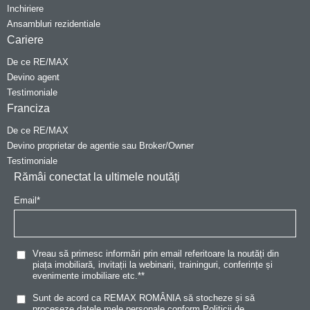
Inchiriere
Ansambluri rezidentiale
Cariere
De ce RE/MAX
Devino agent
Testimoniale
Franciza
De ce RE/MAX
Devino proprietar de agentie sau Broker/Owner
Testimoniale
Rămâi conectat la ultimele noutăți
Email
*
Vreau să primesc informări prin email referitoare la noutăți din
piața imobiliară, invitații la webinarii, traininguri, conferințe și
evenimente imobiliare etc.*
*
Sunt de acord ca REMAX ROMÂNIA să stocheze și să
proceseze datele mele personale conform
Politicii de