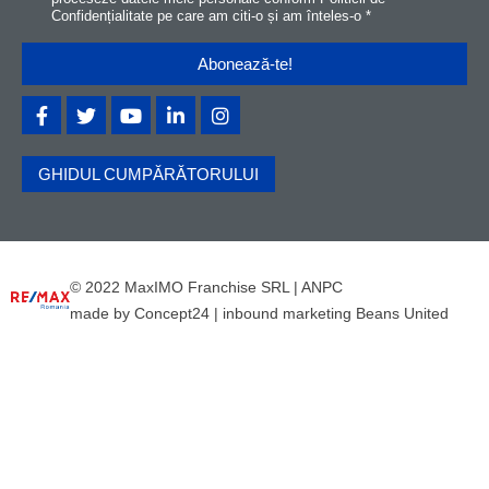
Confidențialitat
e
pe care am citi-o și am înteles-o
*
GHIDUL CUMPĂRĂTORULUI
© 2022 MaxIMO Franchise SRL |
ANPC
made by
Concept24
|
inbound marketing Beans United