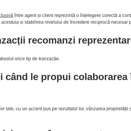
clusivă
între agent și client reprezintă o înțelegere corectă a cont
acestuia și stabilirea nivelului de încredere reciprocă necesar p
anzacții recomanzi reprezenta
olut orice tip de tranzacție.
ții când le propui colaborarea
r tale, cu un accent pus pe rezultatul lor, vânzarea proprietății 