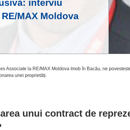
usivă: interviu
, RE/MAX Moldova
es Associate la RE/MAX Moldova Imob în Bacău, ne povestește
onarea unei proprietăți.
rea unui contract de repreze
?