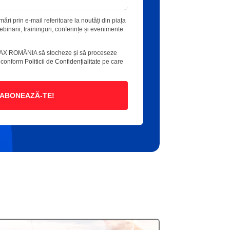
ări prin e-mail referitoare la noutăți din piața
 webinarii, traininguri, conferințe și evenimente
AX ROMÂNIA să stocheze și să proceseze
e conform
Politicii de Confidențialitate
pe care