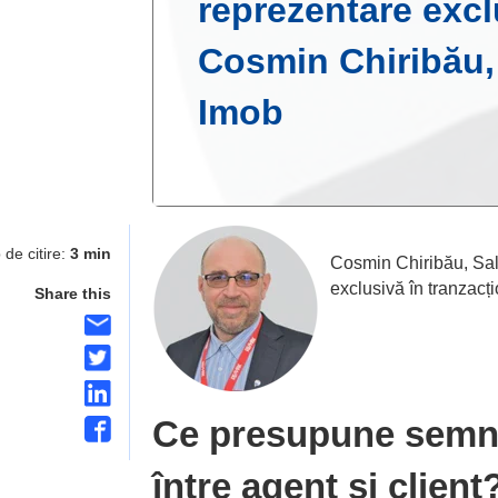
reprezentare excl
Cosmin Chiribău
Imob
 de citire:
3 min
Cosmin Chiribău, Sal
exclusivă în tranzacți
Share this
Ce presupune semna
între agent și client