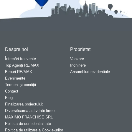
Despre noi
Proprietati
Întrebări frecvente
Vanzare
Top Agenți RE/MAX
Inchiriere
Birouri RE/MAX
Ansambluri rezidentiale
Evenimente
Termeni și condiții
Contact
Blog
Finalizarea proiectului:
Diversificarea activitatii firmei
MAXIMO FRANCHISE SRL
Politica de confidentialitate
Politica de utilizare a Cookie-urilor