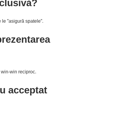
xclusivă?
e le ”asigură spatele”.
eprezentarea
n win-win reciproc.
au acceptat