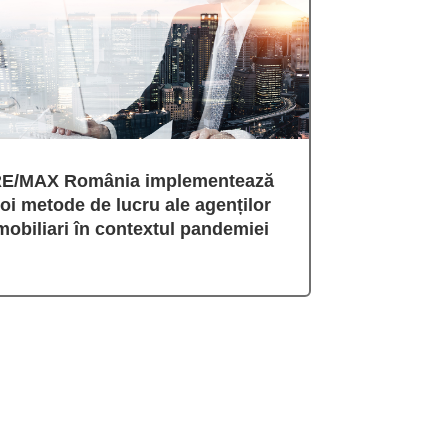
E/MAX România implementează
oi metode de lucru ale agenților
mobiliari în contextul pandemiei