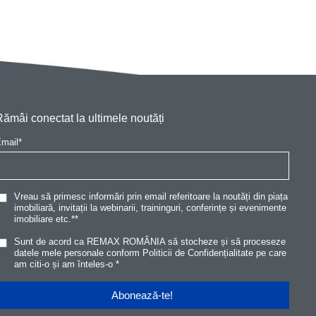
Rămâi conectat la ultimele noutăți
mail
*
Vreau să primesc informări prin email referitoare la noutăți din piața
imobiliară, invitații la webinarii, traininguri, conferințe și evenimente
imobiliare etc.*
*
Sunt de acord ca REMAX ROMÂNIA să stocheze și să proceseze
datele mele personale conform
Politicii de Confidențialitat
e
pe care
am citi-o și am înteles-o
*