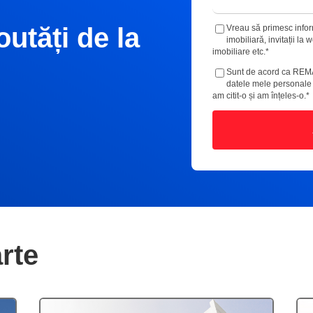
outăți de la
Vreau să primesc inform
imobiliară, invitații la
imobiliare etc.
*
Sunt de acord ca REM
datele mele personal
am citit-o și am înțeles-o.
*
rte