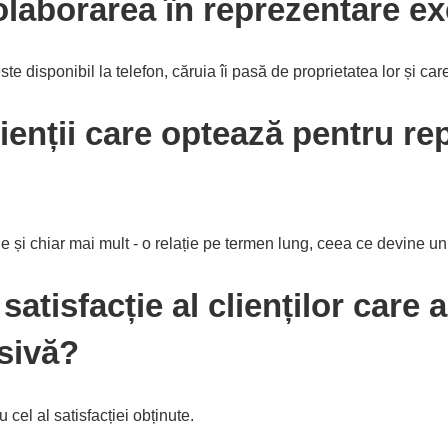
colaborarea în reprezentare e
te disponibil la telefon, căruia îi pasă de proprietatea lor și car
lienții care optează pentru r
ine și chiar mai mult - o relație pe termen lung, ceea ce devine u
satisfacție al clienților care 
sivă?
u cel al satisfacției obținute.