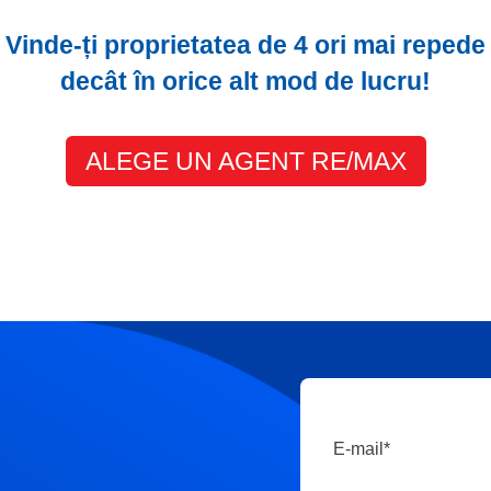
Vinde-ți proprietatea de 4 ori mai repede
decât în orice alt mod de lucru!
ALEGE UN AGENT RE/MAX
E-mail
*