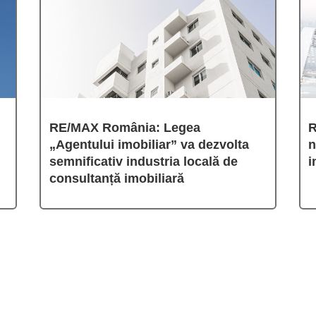
RE/MAX România: Legea
R
„Agentului imobiliar” va dezvolta
n
semnificativ industria locală de
i
consultanță imobiliară