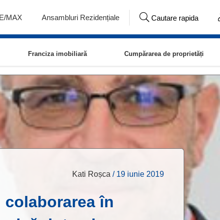
RE/MAX
Ansambluri Rezidențiale
Cautare rapida
Franciza imobiliară
Cumpărarea de proprietăți
Kati Roșca
/
19 iunie 2019
i colaborarea în