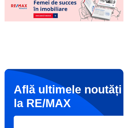
Află ultimele noutăți 
la RE/MAX