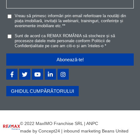
Vreau să primesc informări prin email referitoare la noutăți din
piața imobiliară, invitații la webinarii, traininguri, conferințe și
evenimente imobiliare etc.*
*
Sunt de acord ca REMAX ROMÂNIA să stocheze și să
proceseze datele mele personale conform
Politicii de
Confidențialitat
e
pe care am citi-o și am înteles-o
*
GHIDUL CUMPĂRĂTORULUI
© 2022 MaxIMO Franchise SRL |
ANPC
made by
Concept24
|
inbound marketing Beans United