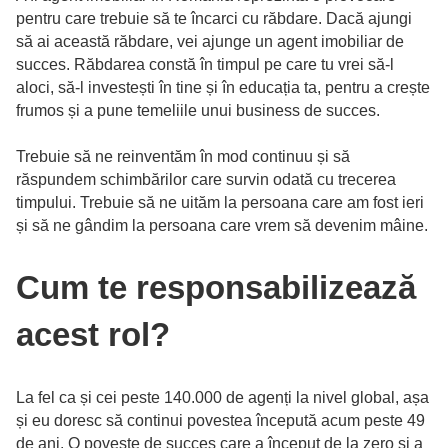
pentru care trebuie să te încarci cu răbdare. Dacă ajungi
să ai această răbdare, vei ajunge un agent imobiliar de
succes. Răbdarea constă în timpul pe care tu vrei să-l
aloci, să-l investești în tine și în educația ta, pentru a crește
frumos și a pune temeliile unui business de succes.
Trebuie să ne reinventăm în mod continuu și să
răspundem schimbărilor care survin odată cu trecerea
timpului. Trebuie să ne uităm la persoana care am fost ieri
și să ne gândim la persoana care vrem să devenim mâine.
Cum te responsabilizează
acest rol?
La fel ca și cei peste 140.000 de agenți la nivel global, așa
și eu doresc să continui povestea începută acum peste 49
de ani. O poveste de succes care a început de la zero și a