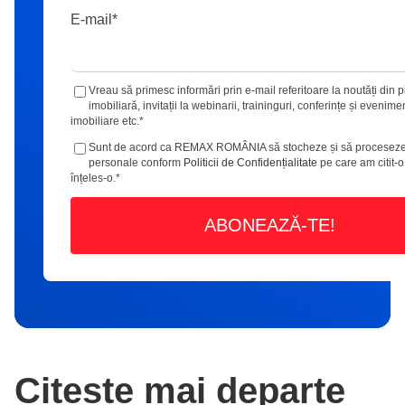
E-mail
*
Vreau să primesc informări prin e-mail referitoare la noutăți din p
imobiliară, invitații la webinarii, traininguri, conferințe și evenime
imobiliare etc.
*
Sunt de acord ca REMAX ROMÂNIA să stocheze și să proceseze
personale conform
Politicii de Confidențialitate
pe care am citit-o
înțeles-o.
*
Citește mai departe