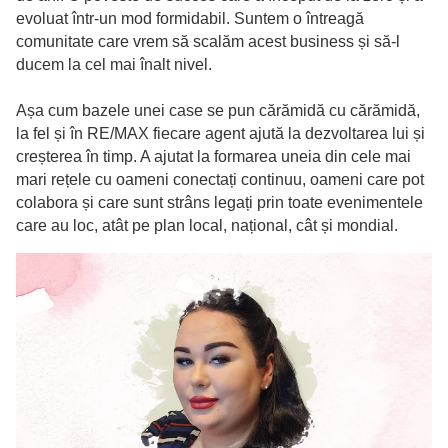
evoluat într-un mod formidabil. Suntem o întreagă
comunitate care vrem să scalăm acest business și să-l
ducem la cel mai înalt nivel.
Așa cum bazele unei case se pun cărămidă cu cărămidă,
la fel și în RE/MAX fiecare agent ajută la dezvoltarea lui și
creșterea în timp. A ajutat la formarea uneia din cele mai
mari rețele cu oameni conectați continuu, oameni care pot
colabora și care sunt strâns legați prin toate evenimentele
care au loc, atât pe plan local, național, cât și mondial.