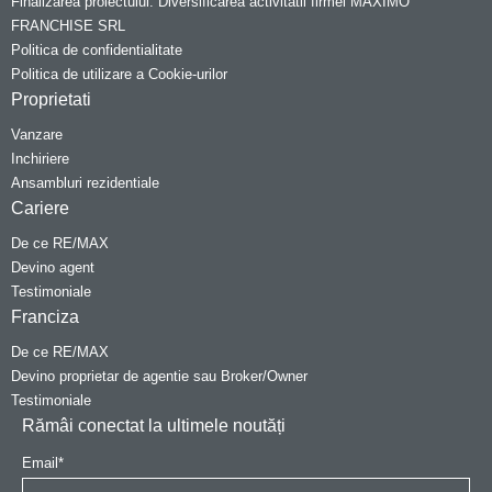
Finalizarea proiectului: Diversificarea activitatii firmei MAXIMO
FRANCHISE SRL
Politica de confidentialitate
Politica de utilizare a Cookie-urilor
Proprietati
Vanzare
Inchiriere
Ansambluri rezidentiale
Cariere
De ce RE/MAX
Devino agent
Testimoniale
Franciza
De ce RE/MAX
Devino proprietar de agentie sau Broker/Owner
Testimoniale
Rămâi conectat la ultimele noutăți
Email
*