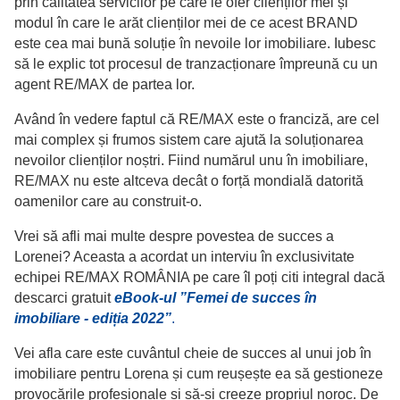
prin calitatea servicilor pe care le ofer clienților mei și
modul în care le arăt clienților mei de ce acest BRAND
este cea mai bună soluție în nevoile lor imobiliare. Iubesc
să le explic tot procesul de tranzacționare împreună cu un
agent RE/MAX de partea lor.
Având în vedere faptul că RE/MAX este o franciză, are cel
mai complex și frumos sistem care ajută la soluționarea
nevoilor clienților noștri. Fiind numărul unu în imobiliare,
RE/MAX nu este altceva decât o forță mondială datorită
oamenilor care au construit-o.
Vrei să afli mai multe despre povestea de succes a
Lorenei? Aceasta a acordat un interviu în exclusivitate
echipei RE/MAX ROMÂNIA pe care îl poți citi integral dacă
descarci gratuit
eBook-ul ”Femei de succes în
imobiliare - ediția 2022”
.
Vei afla care este cuvântul cheie de succes al unui job în
imobiliare pentru Lorena și cum reușește ea să gestioneze
provocările profesionale și să-și creeze propriul noroc. De