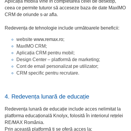
Aplicația mobilă vine în completarea celei de desktop,
ceea ce permite tuturor să acceseze baza de date MaxIMO
CRM de oriunde s-ar afla.
Redevența de tehnologie include următoarele beneficii:
website
www.remax.ro
;
MaxIMO CRM;
Aplicația CRM pentru mobil;
Design Center – platformă de marketing;
Cont de email personalizat pe utilizator;
CRM specific pentru recrutare.
4. Redevența lunară de educație
Redevența lunară de educație include acces nelimitat la
platforma educațională Knolyx, folosită în interiorul rețelei
RE/MAX România.
Prin această platformă ți se oferă acces la: