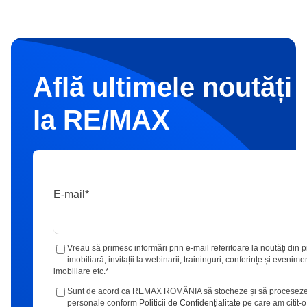
Află ultimele noutăți 
la RE/MAX
E-mail
*
Vreau să primesc informări prin e-mail referitoare la noutăți din p
imobiliară, invitații la webinarii, traininguri, conferințe și evenime
imobiliare etc.
*
Sunt de acord ca REMAX ROMÂNIA să stocheze și să proceseze
personale conform
Politicii de Confidențialitate
pe care am citit-o