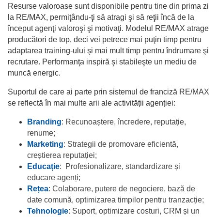
Resurse valoroase sunt disponibile pentru tine din prima zi
la RE/MAX, permiţându-ţi să atragi şi să reţii încă de la
început agenţi valoroşi şi motivaţi. Modelul RE/MAX atrage
producători de top, deci vei petrece mai puţin timp pentru
adaptarea training-ului şi mai mult timp pentru îndrumare şi
recrutare. Performanţa inspiră şi stabileşte un mediu de
muncă energic.
Suportul de care ai parte prin sistemul de franciză RE/MAX
se reflectă în mai multe arii ale activității agenției:
Branding
: Recunoaștere, încredere, reputație,
renume;
Marketing
: Strategii de promovare eficientă,
creștierea reputației;
Educație
: Profesionalizare, standardizare și
educare agenți;
Rețea
: Colaborare, putere de negociere, bază de
date comună, optimizarea timpilor pentru tranzacție;
Tehnologie
: Suport, optimizare costuri, CRM și un