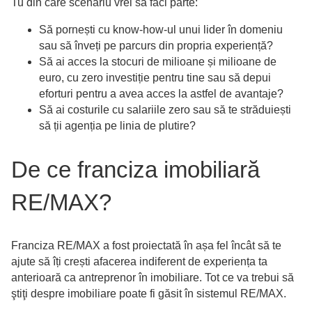
Tu din care scenariu vrei să faci parte:
Să pornești cu know-how-ul unui lider în domeniu
sau să înveți pe parcurs din propria experiență?
Să ai acces la stocuri de milioane și milioane de
euro, cu zero investiție pentru tine sau să depui
eforturi pentru a avea acces la astfel de avantaje?
Să ai costurile cu salariile zero sau să te străduiești
să ții agenția pe linia de plutire?
De ce franciza imobiliară
RE/MAX?
Franciza RE/MAX a fost proiectată în așa fel încât să te
ajute să îți crești afacerea indiferent de experiența ta
anterioară ca antreprenor în imobiliare. Tot ce va trebui să
ştiţi despre imobiliare poate fi găsit în sistemul RE/MAX.