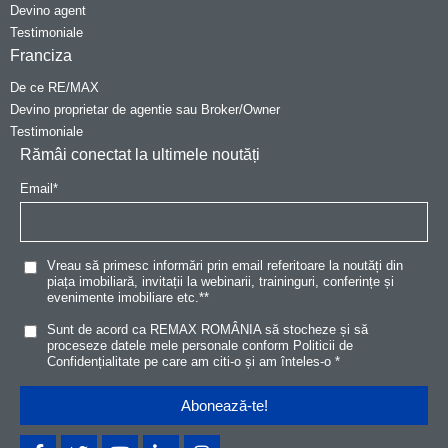
Devino agent
Testimoniale
Franciza
De ce RE/MAX
Devino proprietar de agentie sau Broker/Owner
Testimoniale
Rămâi conectat la ultimele noutăți
Email
*
Vreau să primesc informări prin email referitoare la noutăți din
piața imobiliară, invitații la webinarii, traininguri, conferințe și
evenimente imobiliare etc.*
*
Sunt de acord ca REMAX ROMÂNIA să stocheze și să
proceseze datele mele personale conform
Politicii de
Confidențialitat
e
pe care am citi-o și am înteles-o
*