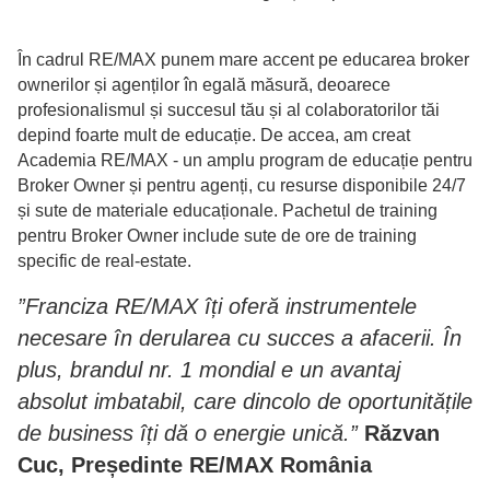
În cadrul RE/MAX punem mare accent pe educarea broker
ownerilor și agenților în egală măsură, deoarece
profesionalismul și succesul tău și al colaboratorilor tăi
depind foarte mult de educație. De accea, am creat
Academia RE/MAX - un amplu program de educație pentru
Broker Owner și pentru agenți, cu resurse disponibile 24/7
și sute de materiale educaționale. Pachetul de training
pentru Broker Owner include sute de ore de training
specific de real-estate.
”Franciza RE/MAX îți oferă instrumentele
necesare în derularea cu succes a afacerii. În
plus, brandul nr. 1 mondial e un avantaj
absolut imbatabil, care dincolo de oportunitățile
de business îți dă o energie unică.”
Ră
zvan
Cuc, Președinte RE/MAX România