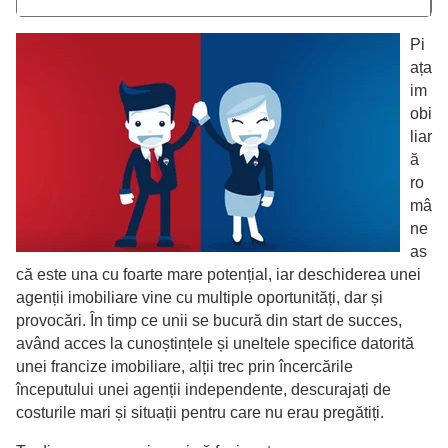
Pi
ața
im
obi
liar
ă
ro
mâ
ne
as
că este una cu foarte mare potențial, iar deschiderea unei
agenții imobiliare vine cu multiple oportunități, dar și
provocări. În timp ce unii se bucură din start de succes,
având acces la cunoștințele și uneltele specifice datorită
unei francize imobiliare, alții trec prin încercările
începutului unei agenții independente, descurajați de
costurile mari și situații pentru care nu erau pregătiți.