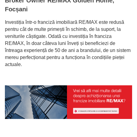
Broker Owner RE/MAX Golden Home,
Focșani
Investiția într-o franciză imobiliară RE/MAX este redusă
pentru cât de multe primești în schimb, de la suport, la
veniturile câștigate. Odată cu investiția în franciza
RE/MAX, în doar câteva luni înveți și beneficiezi de
întreaga experiență de 50 de ani a brandului, de un sistem
mereu perfecționat pentru a funcționa în condițiile pieței
actuale.