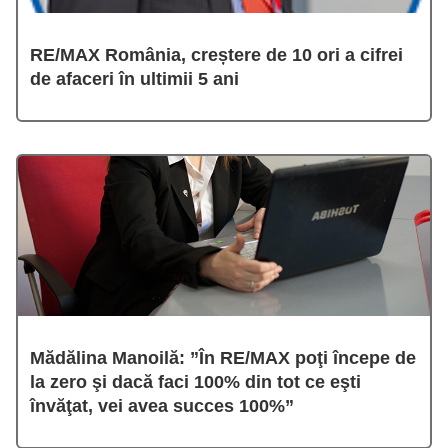
RE/MAX România, creștere de 10 ori a cifrei
de afaceri în ultimii 5 ani
Mădălina Manoilă: ”În RE/MAX poţi începe de
la zero şi dacă faci 100% din tot ce eşti
învăţat, vei avea succes 100%”