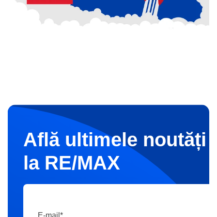
Află ultimele noutăți 
la RE/MAX
E-mail
*