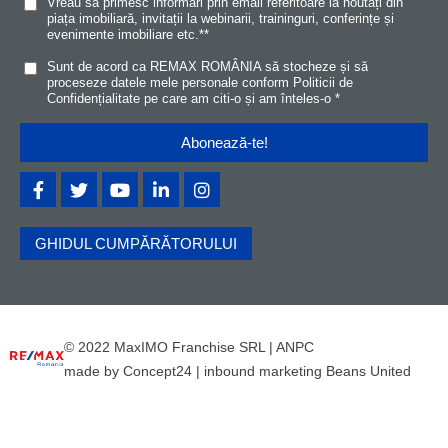
Vreau să primesc informări prin email referitoare la noutăți din
piața imobiliară, invitații la webinarii, traininguri, conferințe și
evenimente imobiliare etc.*
*
Sunt de acord ca REMAX ROMÂNIA să stocheze și să
proceseze datele mele personale conform
Politicii de
Confidențialitat
e
pe care am citi-o și am înteles-o
*
GHIDUL CUMPĂRĂTORULUI
© 2022 MaxIMO Franchise SRL |
ANPC
made by
Concept24
|
inbound marketing Beans United