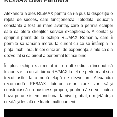
Alexandra a ales RE/MAX pentru că i-a pus la dispoziție o
rețetă de succes, care funcționează. Totodată, educația
constantă a fost un mare avantaj, care a permis echipei
sale să ofere clienților servicii excepționale. A contat și
sprijinul primit de la echipa RE/MAX România, care îi
permite să rămână mereu la curent cu ce se întâmplă în
piața imobiliară. În cei cinci ani de experiență, simte că s-a
dezvoltat și că biroul a performat tot mai bine.
În plus, echipa s-a mutat într-un alt sediu, a început să
fuzioneze cu un alt birou RE/MAX la fel de performant și a
trecut astfel la o nouă etapă de dezvoltare. Alexandra
recomandă RE/MAX tuturor celor care vor să-și
construiască un business propriu, pentru că se vor putea
baza pe un sistem funcțional la nivel global, o rețetă deja
creată și testată de foarte mulți oameni.