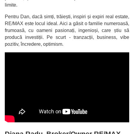
limite.
Pentru Dan, dacă simți, trăiești, inspiri și expiri real estate,
RE/MAX este locul ideal. Aici a găsit o familie numeroasă,
frumoasă, cu oameni pasionați, ingenioși, care știu să
producă investiții. Pe scurt - tranzacții, business, vibe
pozitiv, încredere, optimism.
Diana Radu, Broker/Owner RE/MAX