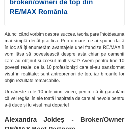
brokeri/owneri de top din
RE/MAX România
Atunci când vorbim despre succes, teoria pare întotdeauna
mai simplă decât practica. Prin urmare, ce ai spune dacă
în loc să îți enumerăm avantajele unei francize RE/MAX îi
vom lăsa să povestească despre asta chiar pe oamenii
care au obținut succesul mult visat? Avem pentru tine 10
povești reale, de la 10 profesioniști care și-au transformat
visul în realitate: sunt antreprenori de top, iar birourile lor
obțin rezultate remarcabile.
Urmărește cele 10 interviuri video, pentru că îți garantăm
că vei regăsi în ele toată inspirația de care ai nevoie pentru
a-ți duce și tu visul mai departe!
Alexandra Joldeș - Broker/Owner
RE/MAX Best Partners