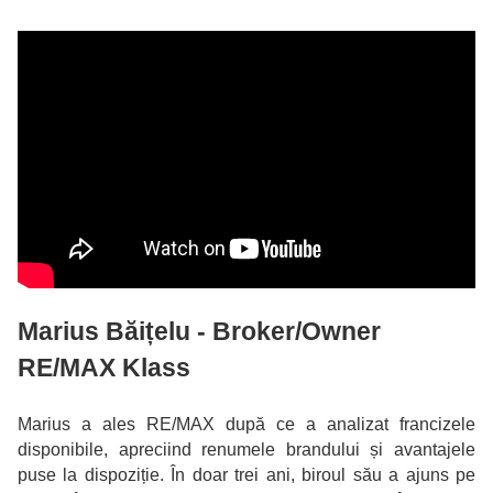
Marius Băițelu - Broker/Owner
RE/MAX Klass
Marius a ales RE/MAX după ce a analizat francizele
disponibile, apreciind renumele brandului și avantajele
puse la dispoziție. În doar trei ani, biroul său a ajuns pe