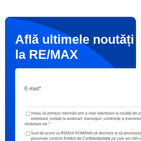
Află ultimele noutăți 
la RE/MAX
E-mail
*
Vreau să primesc informări prin e-mail referitoare la noutăți din p
imobiliară, invitații la webinarii, traininguri, conferințe și evenime
imobiliare etc.
*
Sunt de acord ca REMAX ROMÂNIA să stocheze și să proceseze
personale conform
Politicii de Confidențialitate
pe care am citit-o