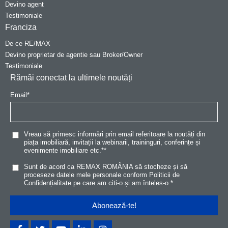
Devino agent
Testimoniale
Franciza
De ce RE/MAX
Devino proprietar de agentie sau Broker/Owner
Testimoniale
Rămâi conectat la ultimele noutăți
Email
*
Vreau să primesc informări prin email referitoare la noutăți din
piața imobiliară, invitații la webinarii, traininguri, conferințe și
evenimente imobiliare etc.*
*
Sunt de acord ca REMAX ROMÂNIA să stocheze și să
proceseze datele mele personale conform
Politicii de
Confidențialitat
e
pe care am citi-o și am înteles-o
*