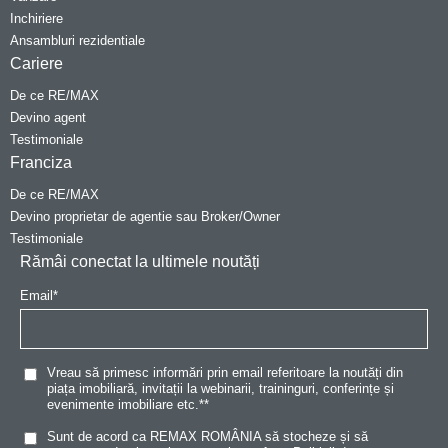
Inchiriere
Ansambluri rezidentiale
Cariere
De ce RE/MAX
Devino agent
Testimoniale
Franciza
De ce RE/MAX
Devino proprietar de agentie sau Broker/Owner
Testimoniale
Rămâi conectat la ultimele noutăți
Email
*
Vreau să primesc informări prin email referitoare la noutăți din
piața imobiliară, invitații la webinarii, traininguri, conferințe și
evenimente imobiliare etc.*
*
Sunt de acord ca REMAX ROMÂNIA să stocheze și să