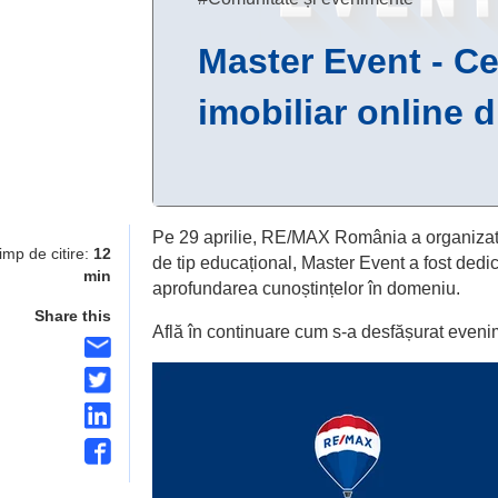
Master Event - C
imobiliar online d
Pe 29 aprilie, RE/MAX România a organiza
imp de citire:
12
de tip educațional, Master Event a fost dedica
min
aprofundarea cunoștințelor în domeniu.
Share this
Află în continuare cum s-a desfășurat evenim