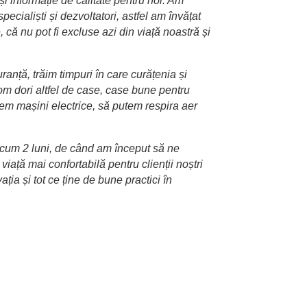
i informație de calitate pentru noi. Am
pecialiști și dezvoltatori, astfel am învățat
 că nu pot fi excluse azi din viață noastră și
anță, trăim timpuri în care curățenia și
om dori altfel de case, case bune pentru
ucem mașini electrice, să putem respira aer
acum 2 luni, de când am început să ne
iață mai confortabilă pentru clienții noștri
ția și tot ce ține de bune practici în