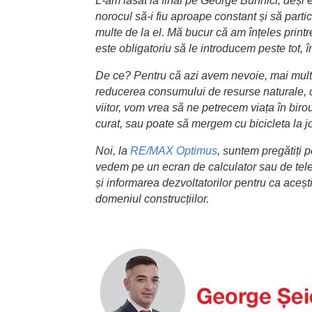
L-am lăsat la final pe George Buhnici, deși e
norocul să-i fiu aproape constant și să partici
multe de la el. Mă bucur că am înțeles printre
este obligatoriu să le introducem peste tot, în 
De ce? Pentru că azi avem nevoie, mai mult de
reducerea consumului de resurse naturale, câ
viitor, vom vrea să ne petrecem viața în biro
curat, sau poate să mergem cu bicicleta la j
Noi, la
RE/MAX Optimus
, suntem pregătiți 
vedem pe un ecran de calculator sau de telefo
și informarea dezvoltatorilor pentru ca acești
domeniul construcțiilor.