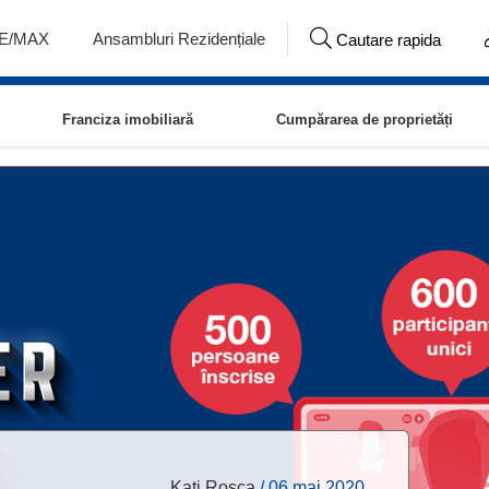
RE/MAX
Ansambluri Rezidențiale
Cautare rapida
Franciza imobiliară
Cumpărarea de proprietăți
Kati Roșca
/
06 mai 2020