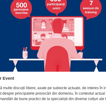
r Event
ulte discuții libere, axate pe subiecte actuale, de interes în imo
at despre principalele provocări din domeniu, în contextul actua
andări de bune practici de la specialiști din diverse colțuri ale 