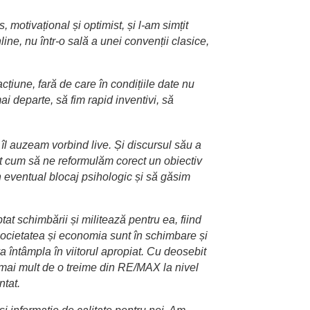
otivațional și optimist, și l-am simțit
ine, nu într-o sală a unei convenții clasice,
acțiune, fară de care în condițiile date nu
i departe, să fim rapid inventivi, să
îl auzeam vorbind live. Și discursul său a
at cum să ne reformulăm corect un obiectiv
 eventual blocaj psihologic și să găsim
t schimbării și militează pentru ea, fiind
 Societatea și economia sunt în schimbare și
a întâmpla în viitorul apropiat. Cu deosebit
i mai mult de o treime din RE/MAX la nivel
ntat.