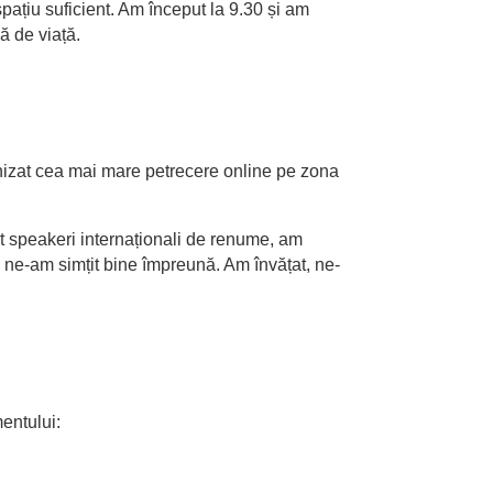
spațiu suficient. Am început la 9.30 și am
ă de viață.
ganizat cea mai mare petrecere online pe zona
t speakeri internaționali de renume, am
 - ne-am simțit bine împreună. Am învățat, ne-
entului: