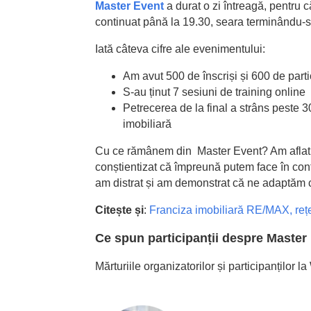
Master Event
a durat o zi întreagă, pentru c
continuat până la 19.30, seara terminându-se
Iată câteva cifre ale evenimentului:
Am avut 500 de înscriși și 600 de parti
S-au ținut 7 sesiuni de training online
Petrecerea de la final a strâns peste 
imobiliară
Cu ce rămânem din Master Event? Am aflat mu
conștientizat că împreună putem face în conti
am distrat și am demonstrat că ne adaptăm 
Citește și
:
Franciza imobiliară RE/MAX, rețe
Ce spun participanții despre Master
Mărturiile organizatorilor și participanțilo