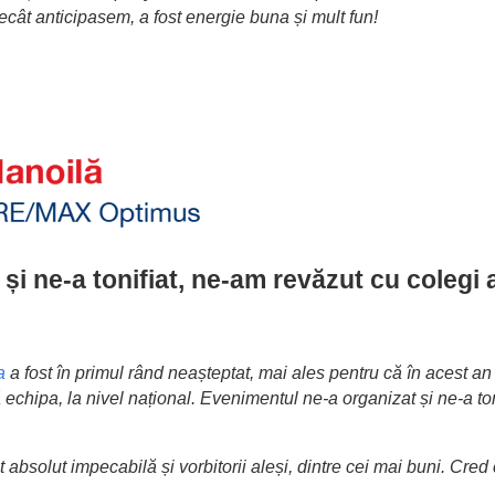
decât anticipasem, a fost energie buna și mult fun!
i ne-a tonifiat, ne-am revăzut cu colegi 
a
a fost în primul rând neașteptat, mai ales pentru că în acest a
echipa, la nivel național. Evenimentul ne-a organizat și ne-a ton
absolut impecabilă și vorbitorii aleși, dintre cei mai buni. Cred c