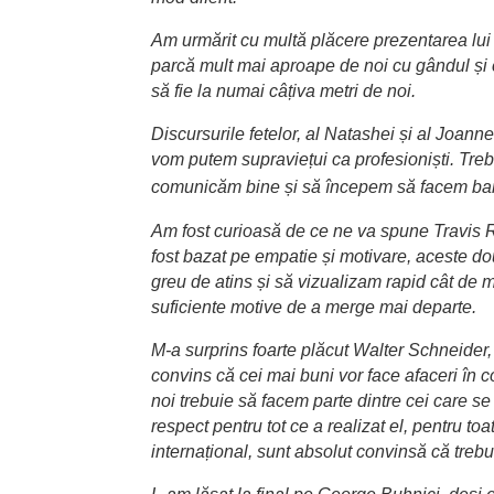
Am urmărit cu multă plăcere prezentarea lui 
parcă mult mai aproape de noi cu gândul și cu
să fie la numai câțiva metri de noi.
Discursurile fetelor, al Natashei și al Joanne
vom putem supraviețui ca profesioniști. Treb
comunicăm bine și să începem să facem ban
Am fost curioasă de ce ne va spune Travis Ro
fost bazat pe empatie și motivare, aceste do
greu de atins și să vizualizam rapid cât de
suficiente motive de a merge mai departe.
M-a surprins foarte plăcut Walter Schneider
convins că cei mai buni vor face afaceri în c
noi trebuie să facem parte dintre cei care se
respect pentru tot ce a realizat el, pentru t
internațional, sunt absolut convinsă că treb