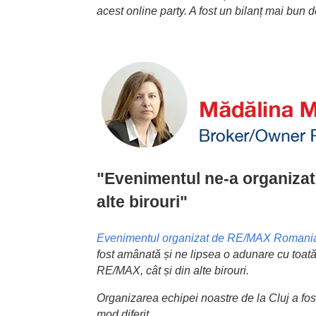
acest online party. A fost un bilanț mai bun 
"Evenimentul ne-a organizat ș
alte birouri"
Evenimentul organizat de RE/MAX Romani
fost amânată și ne lipsea o adunare cu toată 
RE/MAX, cât și din alte birouri.
Organizarea echipei noastre de la Cluj a fost 
mod diferit.