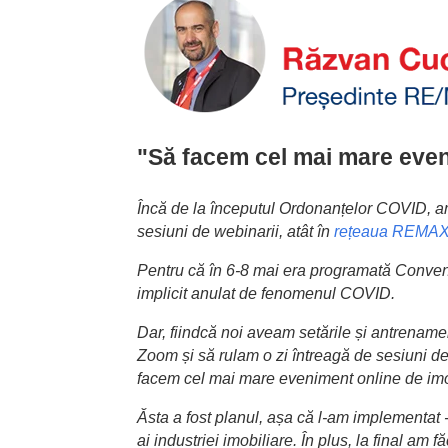
"Să facem cel mai mare even
Încă de la începutul Ordonanțelor COVID, am 
sesiuni de webinarii, atât în
rețeaua REMA
Pentru că în 6-8 mai era programată Conven
implicit anulat de fenomenul COVID.
Dar, fiindcă noi aveam setările și antrenam
Zoom și să rulam o zi întreagă de sesiuni de 
facem cel mai mare eveniment online de imo
Ăsta a fost planul, așa că l-am implementat 
ai industriei imobiliare. În plus, la final 