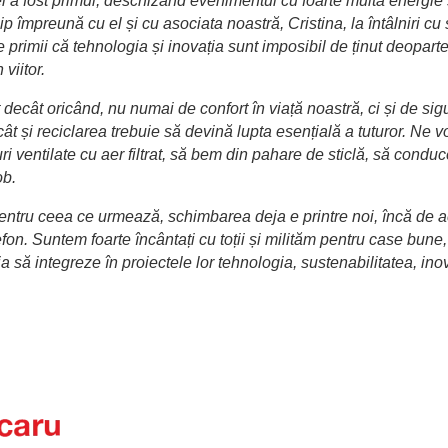
l a fost primul, deschizând evenimentul cu foarte multă energie ș
p împreună cu el și cu asociata noastră, Cristina, la întâlniri cu s
 primii că tehnologia și inovația sunt imposibil de ținut deoparte,
viitor.
cât oricând, nu numai de confort în viață noastră, ci și de sigur
t și reciclarea trebuie să devină lupta esențială a tuturor. Ne v
uri ventilate cu aer filtrat, să bem din pahare de sticlă, să cond
ob.
pentru ceea ce urmează, schimbarea deja e printre noi, încă de 
n. Suntem foarte încântați cu toții și milităm pentru case bune, v
a să integreze în proiectele lor tehnologia, sustenabilitatea, inova