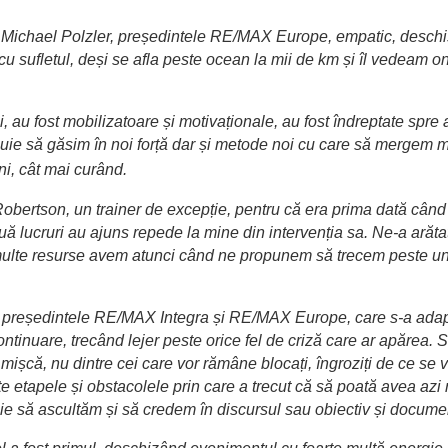
Michael Polzler, președintele RE/MAX Europe, empatic, deschis, m
 sufletul, deși se afla peste ocean la mii de km și îl vedeam onl
i, au fost mobilizatoare și motivaționale, au fost îndreptate spre 
uie să găsim în noi forță dar și metode noi cu care să mergem ma
i, cât mai curând.
bertson, un trainer de excepție, pentru că era prima dată când 
uă lucruri au ajuns repede la mine din intervenția sa. Ne-a arăt
 multe resurse avem atunci când ne propunem să trecem peste un
, președintele RE/MAX Integra și RE/MAX Europe, care s-a adapta
ontinuare, trecând lejer peste orice fel de criză care ar apărea.
 mișcă, nu dintre cei care vor rămâne blocați, îngroziți de ce se v
oate etapele și obstacolele prin care a trecut că să poată avea az
uie să ascultăm și să credem în discursul sau obiectiv și docume