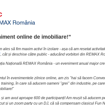
iment online de imobiliare!"
ales să fim maxim activi în izolare - așa că am resetat activitat
X
, cât și deschise către public - aducând vorbitori din REMAX Ro
ția Națională REMAX România - un eveniment anual major creat p
entul în evenimentele zilnice online, am zis "hai să facem Conv
training, în care să aducem oameni "grei" din industrie, pe care f
biliare!"
- și am avut aproape 600 de participanți! Am reușit să aducem pe
am făcut și un zoom party cu un DJ, că să compensam clasicul Fun