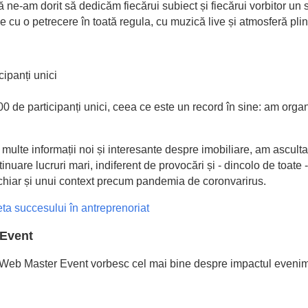
ă ne-am dorit să dedicăm fiecărui subiect și fiecărui vorbitor un 
 cu o petrecere în toată regula, cu muzică live și atmosferă plin
cipanți unici
300 de participanți unici, ceea ce este un record în sine: am or
lte informații noi și interesante despre imobiliare, am asculta
nuare lucruri mari, indiferent de provocări și - dincolo de toate
chiar și unui context precum pandemia de coronvarirus.
ta succesului în antreprenoriat
 Event
r la Web Master Event vorbesc cel mai bine despre impactul evenim