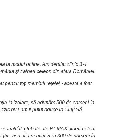
ea la modul online. Am derulat zilnic 3-4
mânia și traineri celebri din afara României.
entru toți membrii rețelei - acesta a fost
enția în izolare, să adunăm 500 de oameni în
izic nu i-am fi putut aduce la Cluj! Să
rsonalități globale ale REMAX, lideri notorii
 Night - așa că am avut vreo 300 de oameni în