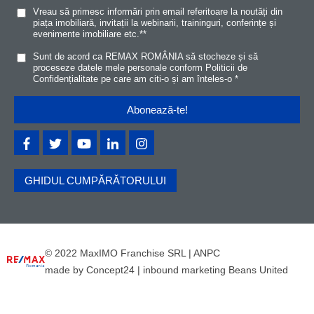
Vreau să primesc informări prin email referitoare la noutăți din
piața imobiliară, invitații la webinarii, traininguri, conferințe și
evenimente imobiliare etc.*
*
Sunt de acord ca REMAX ROMÂNIA să stocheze și să
proceseze datele mele personale conform
Politicii de
Confidențialitat
e
pe care am citi-o și am înteles-o
*
GHIDUL CUMPĂRĂTORULUI
© 2022 MaxIMO Franchise SRL |
ANPC
made by
Concept24
|
inbound marketing Beans United