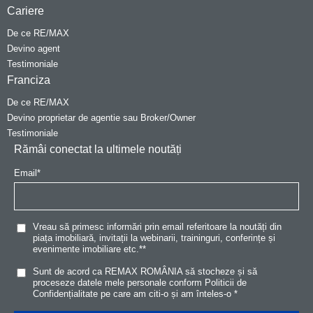
Cariere
De ce RE/MAX
Devino agent
Testimoniale
Franciza
De ce RE/MAX
Devino proprietar de agentie sau Broker/Owner
Testimoniale
Rămâi conectat la ultimele noutăți
Email
*
Vreau să primesc informări prin email referitoare la noutăți din
piața imobiliară, invitații la webinarii, traininguri, conferințe și
evenimente imobiliare etc.*
*
Sunt de acord ca REMAX ROMÂNIA să stocheze și să
proceseze datele mele personale conform
Politicii de
Confidențialitat
e
pe care am citi-o și am înteles-o
*