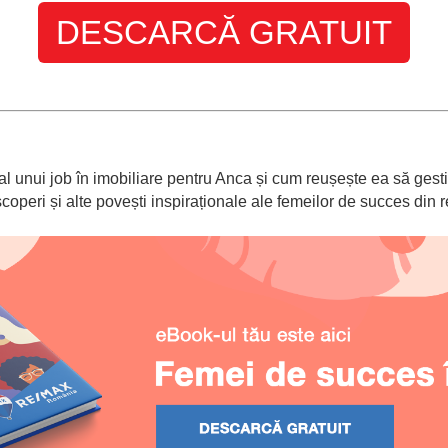
DESCARCĂ GRATUIT
al unui job în imobiliare pentru Anca și cum reușește ea să gest
peri și alte povești inspiraționale ale femeilor de succes din
r