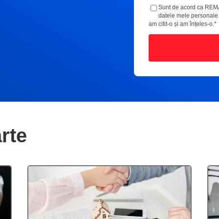
Sunt de acord ca REM
datele mele personal
am citit-o și am înțeles-o.
*
rte