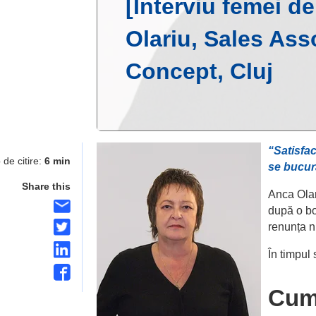
[Interviu femei d
Olariu, Sales As
Concept, Cluj
“Satisfac
 de citire:
6 min
se bucură
Share this
Anca Olar
după o bo
renunța ni
În timpul 
Cum 