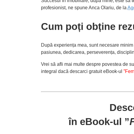
Succesul în imobiliare, după mine, este să te
profesionist, ne spune Anca Olariu, de la
Ag
Cum poți obține rezu
După experiența mea, sunt necesare minim ș
pasiunea, dedicarea, perseverența, disciplin
Vrei să afli mai multe despre povestea de s
integral dacă descarci gratuit eBook-ul
”Feme
Desco
în eBook-ul ”