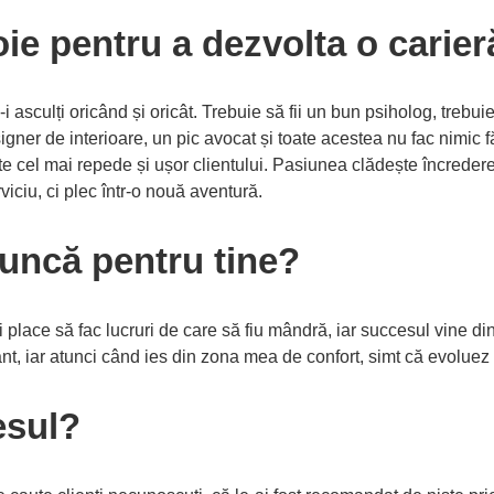
oie pentru a dezvolta o carier
i asculți oricând și oricât. Trebuie să fii un bun psiholog, trebui
signer de interioare, un pic avocat și toate acestea nu fac nimic f
 cel mai repede și ușor clientului. Pasiunea clădește încredere
viciu, ci plec într-o nouă aventură.
uncă pentru tine?
i place să fac lucruri de care să fiu mândră, iar succesul vine d
t, iar atunci când ies din zona mea de confort, simt că evoluez
esul?