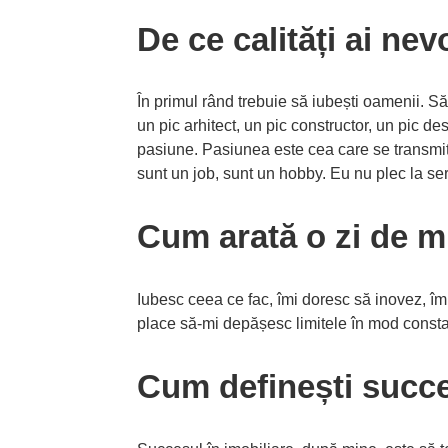
De ce calități ai nev
În primul rând trebuie să iubești oamenii. Să-
un pic arhitect, un pic constructor, un pic de
pasiune. Pasiunea este cea care se transmite
sunt un job, sunt un hobby. Eu nu plec la ser
Cum arată o zi de m
Iubesc ceea ce fac, îmi doresc să inovez, îm
place să-mi depășesc limitele în mod constan
Cum definești succ