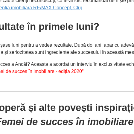
 caute clienți necunoscuți, că le-ai fost recomandat de niște pri
enția imobiliară RE/MAX Concept, Cluj
.
ltate în primele luni?
ase luni pentru a vedea rezultate. După doi ani, apar cu adevă
a și seriozitatea sunt ingrediente ale succesului în această mes
ucces a Ancăi? Aceasta a acordat un interviu în exclusivitate e
i de succes în imobiliare - ediția 2020”.
peră și alte povești inspiraț
Femei de succes în imobiliare