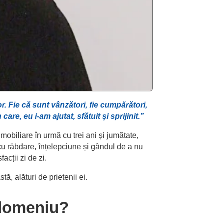
r. Fie că sunt vânzători, fie cumpărători,
are, eu i-am ajutat, sfătuit și sprijinit.”
obiliare în urmă cu trei ani și jumătate,
 cu răbdare, înțelepciune și gândul de a nu
acții zi de zi.
ă, alături de prietenii ei.
 domeniu?