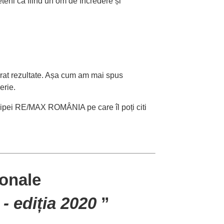
eteni ca fiind un om de încredere și
rat rezultate. Așa cum am mai spus
erie.
chipei RE/MAX ROMÂNIA pe care îl poți citi
ionale
 - ediția 2020
”