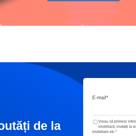
E-mail
*
outăți de la
Vreau să primesc inform
imobiliară, invitații la
imobiliare etc.
*