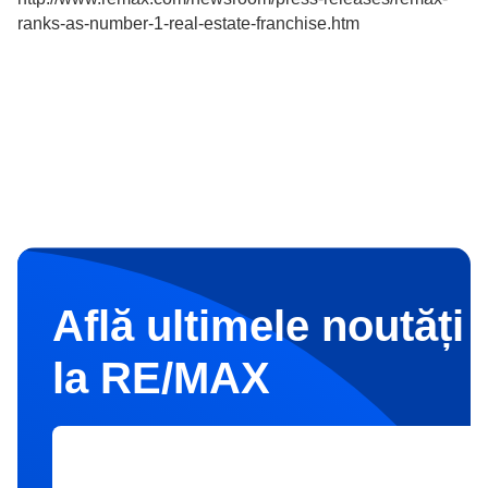
ranks-as-number-1-real-estate-franchise.htm
Află ultimele noutăți 
la RE/MAX