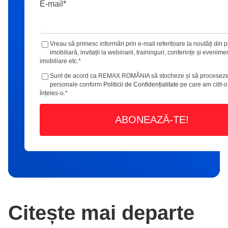
E-mail
*
Vreau să primesc informări prin e-mail referitoare la noutăți din p
imobiliară, invitații la webinarii, traininguri, conferințe și evenime
imobiliare etc.
*
Sunt de acord ca REMAX ROMÂNIA să stocheze și să proceseze
personale conform
Politicii de Confidențialitate
pe care am citit-o
înțeles-o.
*
Citește mai departe