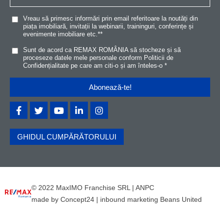
Vreau să primesc informări prin email referitoare la noutăți din
piața imobiliară, invitații la webinarii, traininguri, conferințe și
evenimente imobiliare etc.*
*
Sunt de acord ca REMAX ROMÂNIA să stocheze și să
proceseze datele mele personale conform
Politicii de
Confidențialitat
e
pe care am citi-o și am înteles-o
*
GHIDUL CUMPĂRĂTORULUI
© 2022 MaxIMO Franchise SRL |
ANPC
made by
Concept24
|
inbound marketing Beans United