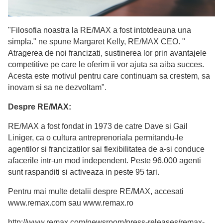
"Filosofia noastra la RE/MAX a fost intotdeauna una
simpla." ne spune Margaret Kelly, RE/MAX CEO. "
Atragerea de noi francizati, sustinerea lor prin avantajele
competitive pe care le oferim ii vor ajuta sa aiba succes.
Acesta este motivul pentru care continuam sa crestem, sa
inovam si sa ne dezvoltam".
Despre RE/MAX:
RE/MAX a fost fondat in 1973 de catre Dave si Gail
Liniger, ca o cultura antreprenoriala permitandu-le
agentilor si francizatilor sai flexibilitatea de a-si conduce
afacerile intr-un mod independent. Peste 96.000 agenti
sunt raspanditi si activeaza in peste 95 tari.
Pentru mai multe detalii despre RE/MAX, accesati
www.remax.com sau www.remax.ro
http://www.remax.com/newsroom/press-releases/remax-