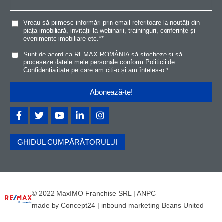
Vreau să primesc informări prin email referitoare la noutăți din
piața imobiliară, invitații la webinarii, traininguri, conferințe și
evenimente imobiliare etc.*
*
Sunt de acord ca REMAX ROMÂNIA să stocheze și să
proceseze datele mele personale conform
Politicii de
Confidențialitat
e
pe care am citi-o și am înteles-o
*
GHIDUL CUMPĂRĂTORULUI
© 2022 MaxIMO Franchise SRL |
ANPC
made by
Concept24
|
inbound marketing Beans United