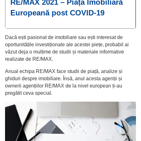
RE/MAX 2021 – Piața Imobiliară
Europeană post COVID-19
Dacă ești pasionat de imobiliare sau ești interesat de
oportunitățile investiționale ale acestei piețe, probabil ai
văzut deja o mulțime de studii și materiale informative
realizate de RE/MAX.
Anual echipa RE/MAX face studii de piață, analize și
ghiduri despre imobiliare. Însă, anul acesta agenții și
ownerii agențiilor RE/MAX de la nivel european ți-au
pregătit ceva special.