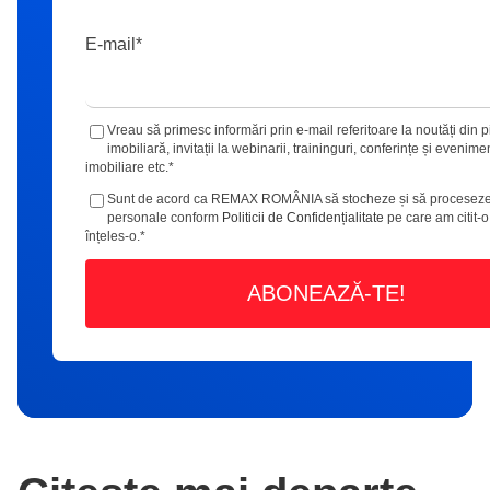
E-mail
*
Vreau să primesc informări prin e-mail referitoare la noutăți din p
imobiliară, invitații la webinarii, traininguri, conferințe și evenime
imobiliare etc.
*
Sunt de acord ca REMAX ROMÂNIA să stocheze și să proceseze
personale conform
Politicii de Confidențialitate
pe care am citit-o
înțeles-o.
*