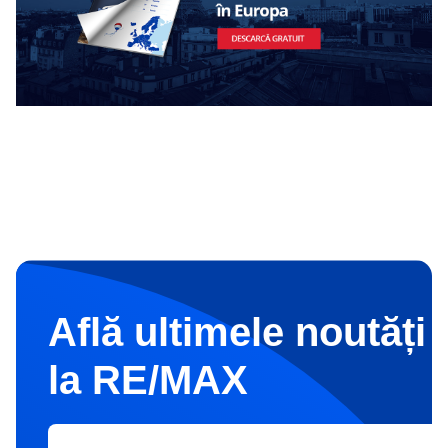
Află ultimele noutăți 
la RE/MAX