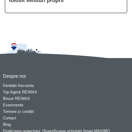
folosit venituri proprii
Despre noi
Întrebări frecvente
Top Agenți RE/MAX
Birouri RE/MAX
Evenimente
Termeni și condiții
Contact
Blog
Finalizarea proiectului: Diversificarea activitatii firmei MAXIMO