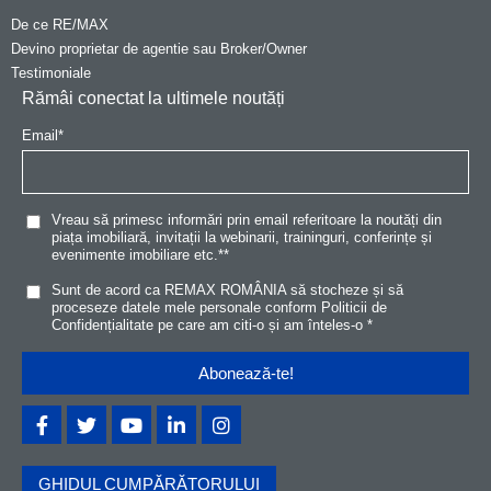
De ce RE/MAX
Devino proprietar de agentie sau Broker/Owner
Testimoniale
Rămâi conectat la ultimele noutăți
Email
*
Vreau să primesc informări prin email referitoare la noutăți din
piața imobiliară, invitații la webinarii, traininguri, conferințe și
evenimente imobiliare etc.*
*
Sunt de acord ca REMAX ROMÂNIA să stocheze și să
proceseze datele mele personale conform
Politicii de
Confidențialitat
e
pe care am citi-o și am înteles-o
*
GHIDUL CUMPĂRĂTORULUI