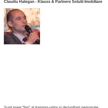
Claudiu Hategan - Klauss & Partners Solutii Imobiliare
Sunt mare “fan” al training-urilor si dezvoltarii personale,