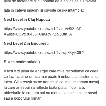
plini de incredere si cu dorinta de a aplica ce au invatat.
Iata in cateva imagini si cuvinte ce s-a intamplat :
Next Level in Cluj Napoca
https://www.youtube.com/watch?v=qVe9tZbM1-
A&list=UUVx3u436FUa6RVPZoQBth_A
Next Level 2 in Bucuresti
https://www.youtube.com/watch?v=wpzKyj40fLY
Si alte testimoniale:)
A fost o zi plina de energie care mi-a reconfirmat ca ceea
ce fac fac bine si inca mai poate fi imbunatatit sistemul de
lucru. Gil a reusit sa ne transmita cel mai important mesaj
la care ar trebui sa reflecte toata piata imobiliara:
obiceiurile le creeam noi nu mentalitatea clientilor nostri
sau a poporului roman.