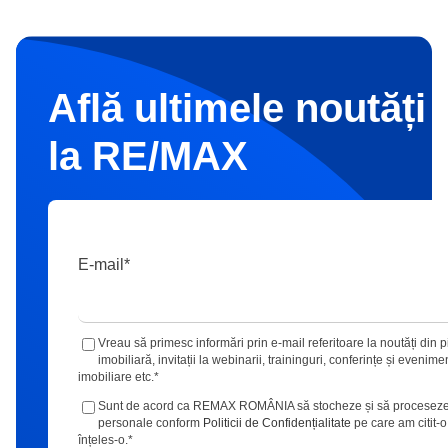
Află ultimele noutăți 
la RE/MAX
E-mail
*
Vreau să primesc informări prin e-mail referitoare la noutăți din p
imobiliară, invitații la webinarii, traininguri, conferințe și evenime
imobiliare etc.
*
Sunt de acord ca REMAX ROMÂNIA să stocheze și să proceseze
personale conform
Politicii de Confidențialitate
pe care am citit-o
înțeles-o.
*