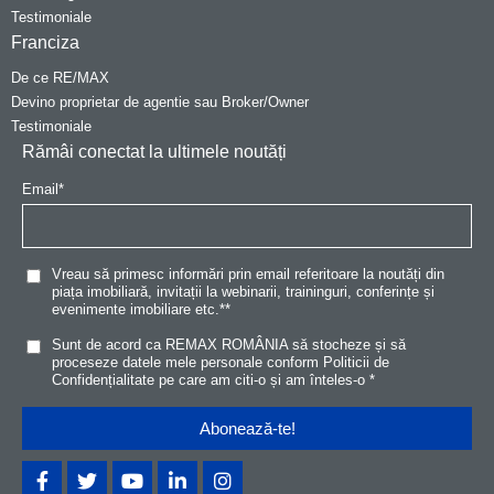
Testimoniale
Franciza
De ce RE/MAX
Devino proprietar de agentie sau Broker/Owner
Testimoniale
Rămâi conectat la ultimele noutăți
Email
*
Vreau să primesc informări prin email referitoare la noutăți din
piața imobiliară, invitații la webinarii, traininguri, conferințe și
evenimente imobiliare etc.*
*
Sunt de acord ca REMAX ROMÂNIA să stocheze și să
proceseze datele mele personale conform
Politicii de
Confidențialitat
e
pe care am citi-o și am înteles-o
*