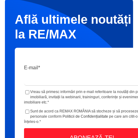
Află ultimele noutăți 
la RE/MAX
E-mail
*
Vreau să primesc informări prin e-mail referitoare la noutăți din p
imobiliară, invitații la webinarii, traininguri, conferințe și evenime
imobiliare etc.
*
Sunt de acord ca REMAX ROMÂNIA să stocheze și să proceseze
personale conform
Politicii de Confidențialitate
pe care am citit-o
înțeles-o.
*