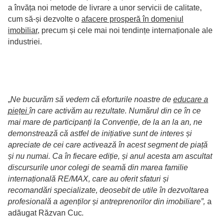
a învăța noi metode de livrare a unor servicii de calitate,
cum să-și dezvolte o
afacere prosperă în domeniul
imobiliar
, precum și cele mai noi tendințe internaționale ale
industriei.
„
Ne bucurăm să vedem că eforturile noastre de
educare a
pieței
în care activăm au rezultate. Numărul din ce în ce
mai mare de participanți la Convenție, de la an la an, ne
demonstrează că astfel de inițiative sunt de interes și
apreciate de cei care activează în acest segment de piață
și nu numai. Ca în fiecare ediție, și anul acesta am ascultat
discursurile unor colegi de seamă din marea familie
internațională RE/MAX, care au oferit sfaturi și
recomandări specializate, deosebit de utile în dezvoltarea
profesională a agenților și antreprenorilor din imobiliare”,
a
adăugat Răzvan Cuc
.