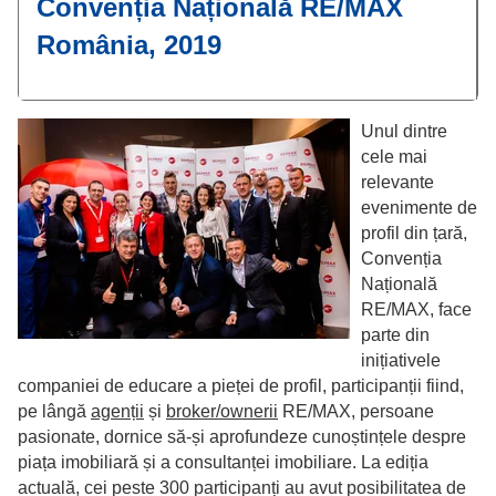
Convenția Națională RE/MAX
România, 2019
Unul dintre
cele mai
relevante
evenimente de
profil din țară,
Convenția
Națională
RE/MAX, face
parte din
inițiativele
companiei de educare a pieței de profil, participanții fiind,
pe lângă
agenții
și
broker/ownerii
RE/MAX, persoane
pasionate, dornice să-și aprofundeze cunoștințele despre
piața imobiliară și a consultanței imobiliare. La ediția
actuală, cei peste 300 participanți au avut posibilitatea de