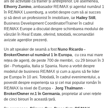
ani de activitate ca trainer și antreprenor. De asemenea,
Elhorry Zunino
, ambasador RE/MAX și agentul numărul 1
în RE/MAX Luxemburg, a vorbit despre cum să ai succes
și să devii un profesionist în imobiliare, iar
Hailey Still
,
Business Development Coordinator/Trainer în cadrul
RE/MAX Europe a discutat despre schimbarea modului de
vânzări în Real Estate, oferind, totodată, recomandări
avizate agenților prezenți.
Un alt speaker de seamă a fost
Nuno Ricardo
-
Broker/Owner-ul numărul 1 în Europa
, cu cea mai mare
rețea de agenți, de peste 700 de membri, cu 29 birouri în 3
țări - Portugalia, Italia și Spania. Nuno a vorbit despre
modelul de business RE/MAX și cum a ajuns să fie lider
pe Europa în 10 ani. Totodată, în cadrul evenimentului, a
povestit despre experiența sa și cel mai popular român în
RE/MAX la nivel de Europa -
Jorg Thalmann
-
Broker/Owner nr.1 în Germania
, proprietar al unei rețele
de cinci birouri în această țară.