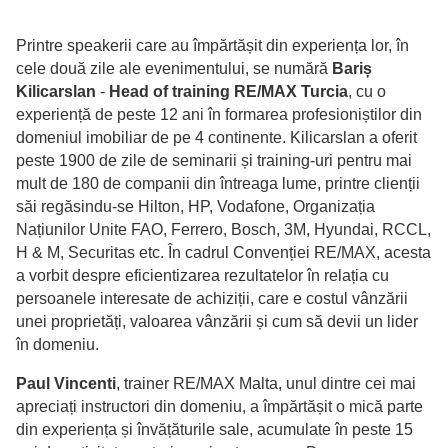
Printre speakerii care au împărtășit din experiența lor, în
cele două zile ale evenimentului, se numără
Bariș
Kilicarslan
-
Head of training RE/MAX Turcia
, cu o
experiență de peste 12 ani în formarea profesioniștilor din
domeniul imobiliar de pe 4 continente. Kilicarslan a oferit
peste 1900 de zile de seminarii și training-uri pentru mai
mult de 180 de companii din întreaga lume, printre clienții
săi regăsindu-se Hilton, HP, Vodafone, Organizația
Națiunilor Unite FAO, Ferrero, Bosch, 3M, Hyundai, RCCL,
H & M, Securitas etc. În cadrul Convenției RE/MAX, acesta
a vorbit despre eficientizarea rezultatelor în relația cu
persoanele interesate de achiziții, care e costul vânzării
unei proprietăți, valoarea vânzării și cum să devii un lider
în domeniu.
Paul Vincenti
, trainer RE/MAX Malta, unul dintre cei mai
apreciați instructori din domeniu, a împărtășit o mică parte
din experiența și învățăturile sale, acumulate în peste 15