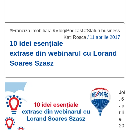
#Franciza imobiliară
#Vlog/Podcast
#Sfaturi business
Kati Roșca
/
11 aprilie 2017
10 idei esențiale
extrase din webinarul cu Lorand
Soares Szasz
Joi
, 6
ap
rili
e
20