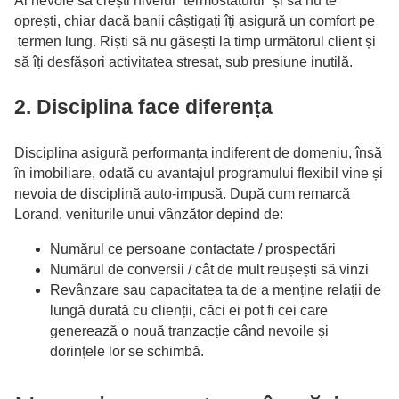
Ai nevoie să crești nivelul ”termostatului” și să nu te
oprești, chiar dacă banii câștigați îți asigură un comfort pe
termen lung. Riști să nu găsești la timp următorul client și
să îți desfășori activitatea stresat, sub presiune inutilă.
2. Disciplina face diferența
Disciplina asigură performanța indiferent de domeniu, însă
în imobiliare, odată cu avantajul programului flexibil vine și
nevoia de disciplină auto-impusă. După cum remarcă
Lorand, veniturile unui vânzător depind de:
Numărul ce persoane contactate / prospectări
Numărul de conversii / cât de mult reușești să vinzi
Revânzare sau capacitatea ta de a menține relații de
lungă durată cu clienții, căci ei pot fi cei care
generează o nouă tranzacție când nevoile și
dorințele lor se schimbă.