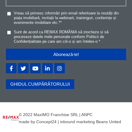
Vreau să primesc informări prin email referitoare la noutăți din
piața imobiliară, invitații la webinarii, traininguri, conferințe și
evenimente imobiliare etc.*
*
Sunt de acord ca REMAX ROMÂNIA să stocheze și să
proceseze datele mele personale conform
Politicii de
Confidențialitat
e
pe care am citi-o și am înteles-o
*
GHIDUL CUMPĂRĂTORULUI
© 2022 MaxIMO Franchise SRL |
ANPC
made by
Concept24
|
inbound marketing Beans United