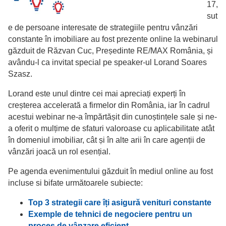
17,
sut
e de persoane interesate de strategiile pentru vânzări
constante în imobiliare au fost prezente online la webinarul
găzduit de Răzvan Cuc, Președinte RE/MAX România, și
avându-l ca invitat special pe speaker-ul Lorand Soares
Szasz.
Lorand este unul dintre cei mai apreciați experți în
creșterea accelerată a firmelor din România, iar în cadrul
acestui webinar ne-a împărtășit din cunoștințele sale și ne-
a oferit o mulțime de sfaturi valoroase cu aplicabilitate atât
în domeniul imobiliar, cât și în alte arii în care agenții de
vânzări joacă un rol esențial.
Pe agenda evenimentului găzduit în mediul online au fost
incluse si bifate următoarele subiecte:
Top 3 strategii care îți asigură venituri constante
Exemple de tehnici de negociere pentru un
proces de vânzare eficient