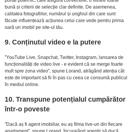
portal puternic, care asigură conversiile, o filtrare foarte
bună și criterii de selecție clar definite. De asemenea,
calitatea fotografiilor, numărul și unghiul din care sunt
făcute influențează acțiunea celui care vede pentru prima
oară un imobil pe site-ul tău.
9. Conținutul video e la putere
”YouTube Live, Snapchat, Twitter, Instagram, lansarea de
funcționalități de video live - e evident că se merge foarte
mult spre zona video”, spune Lorand, atrăgând atenția cât
este de important să fii în pas cu ceea ce consumă publicul
în mediul online.
10. Transpune potențialul cumpărător
într-o poveste
”Dacă aș fi agent imobiliar, eu aș filma live-uri din fiecare
apartament”, spune Lorand, încurajând agenții să ducă