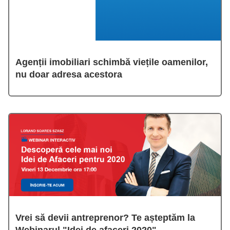
Agenții imobiliari schimbă viețile oamenilor,
nu doar adresa acestora
Vrei să devii antreprenor? Te așteptăm la
Webinarul "Idei de afaceri 2020"