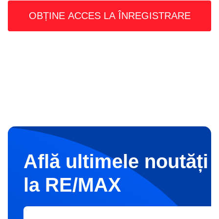
Află ultimele noutăți 
la RE/MAX