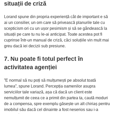
situații de criză
Lorand spune din propria experiență cât de important e să
ai un consilier, un om care să privească planurile tale cu
scepticism ori cu un ușor pesimism și să se gândească la
situații pe care tu nu le-ai anticipat. Toate acestea pot fi
cuprinse într-un manual de criză, căci soluțiile vin mult mai
greu dacă iei decizii sub presiune.
7. Nu poate fi totul perfect în
activitatea agenției
”E normal să nu poți să mulțumești pe absolut toată
lumea”, spune Lorand. Percepția oamenilor asupra
serviciilor tale variază, așa că dacă un client este
nemulțumit de ceea ce a primit din partea ta, caută moduri
de a compensa, spre exemplu găsește un alt chiriaș pentru
imobilul său dacă cel dinainte a fost neserios sau i-a