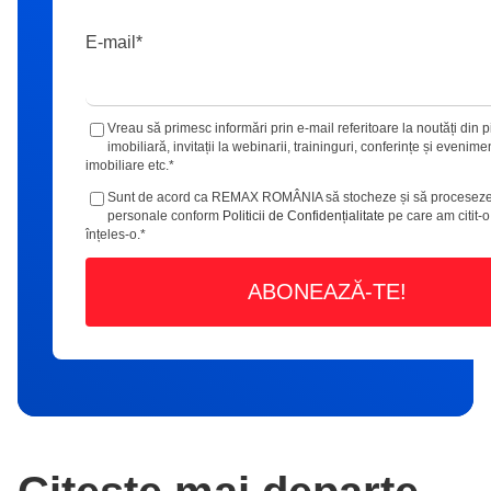
E-mail
*
Vreau să primesc informări prin e-mail referitoare la noutăți din p
imobiliară, invitații la webinarii, traininguri, conferințe și evenime
imobiliare etc.
*
Sunt de acord ca REMAX ROMÂNIA să stocheze și să proceseze
personale conform
Politicii de Confidențialitate
pe care am citit-o
înțeles-o.
*