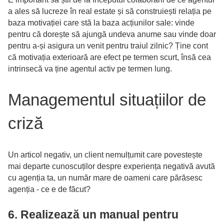
a ales să lucreze în real estate și să construiești relația pe
baza motivației care stă la baza acțiunilor sale: vinde
pentru că dorește să ajungă undeva anume sau vinde doar
pentru a-și asigura un venit pentru traiul zilnic? Ține cont
că motivația exterioară are efect pe termen scurt, însă cea
intrinsecă va ține agentul activ pe termen lung.
Managementul situațiilor de
criză
Un articol negativ, un client nemulțumit care povestește
mai departe cunoscuților despre experiența negativă avută
cu agenția ta, un număr mare de oameni care părăsesc
agenția - ce e de făcut?
6. Realizează un manual pentru