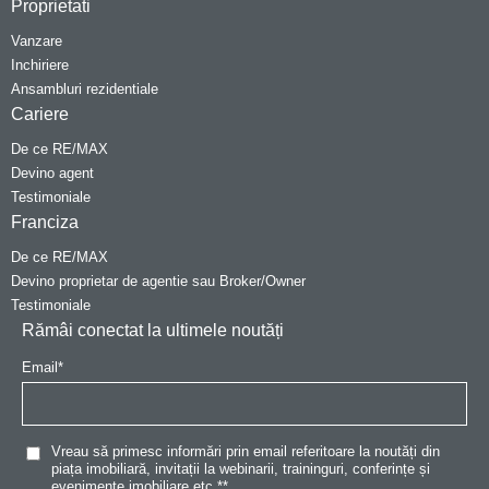
Proprietati
Vanzare
Inchiriere
Ansambluri rezidentiale
Cariere
De ce RE/MAX
Devino agent
Testimoniale
Franciza
De ce RE/MAX
Devino proprietar de agentie sau Broker/Owner
Testimoniale
Rămâi conectat la ultimele noutăți
Email
*
Vreau să primesc informări prin email referitoare la noutăți din
piața imobiliară, invitații la webinarii, traininguri, conferințe și
evenimente imobiliare etc.*
*