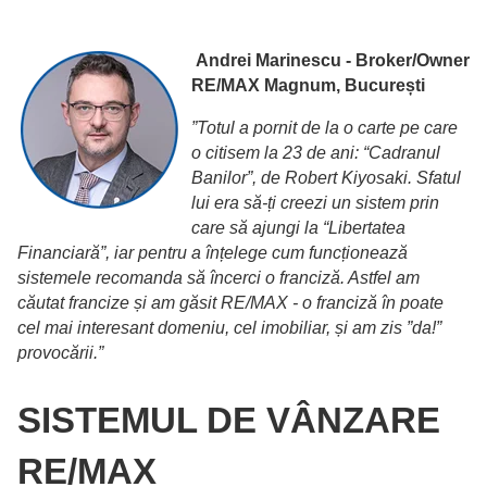
Andrei Marinescu - Broker/Owner
RE/MAX Magnum, București
”Totul a pornit de la o carte pe care
o citisem la 23 de ani: “Cadranul
Banilor”, de Robert Kiyosaki. Sfatul
lui era să-ți creezi un sistem prin
care să ajungi la “Libertatea
Financiară”, iar pentru a înțelege cum funcționează
sistemele recomanda să încerci o franciză. Astfel am
căutat francize și am găsit RE/MAX - o franciză în poate
cel mai interesant domeniu, cel imobiliar, și am zis ”da!”
provocării.”
SISTEMUL DE VÂNZARE
RE/MAX