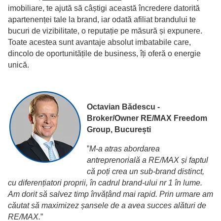
imobiliare, te ajută să câștigi această încredere datorită
apartenenței tale la brand, iar odată afiliat brandului te
bucuri de vizibilitate, o reputație pe măsură și expunere.
Toate acestea sunt avantaje absolut imbatabile care,
dincolo de oportunitățile de business, îți oferă o energie
unică.
Octavian Bădescu -
Broker/Owner RE/MAX Freedom
Group, București
”
M-a atras abordarea
antreprenorială a RE/MAX și faptul
că poți crea un sub-brand distinct,
cu diferențiatori proprii, în cadrul brand-ului nr 1 în lume.
Am dorit să salvez timp învățând mai rapid. Prin urmare am
căutat să maximizez șansele de a avea succes alături de
RE/MAX.
”