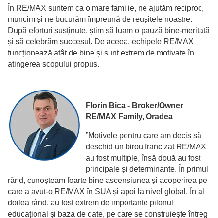
În RE/MAX suntem ca o mare familie, ne ajutăm reciproc,
muncim și ne bucurăm împreună de reușitele noastre.
După eforturi susținute, știm să luam o pauză bine-meritată
și să celebrăm succesul. De aceea, echipele RE/MAX
funcționează atât de bine și sunt extrem de motivate în
atingerea scopului propus.
Florin Bica - Broker/Owner
RE/MAX Family, Oradea
”Motivele pentru care am decis să
deschid un birou francizat RE/MAX
au fost multiple, însă două au fost
principale și determinante. În primul
rând, cunoșteam foarte bine ascensiunea și acoperirea pe
care a avut-o RE/MAX în SUA și apoi la nivel global. În al
doilea rând, au fost extrem de importante pilonul
educațional și baza de date, pe care se construiește întreg