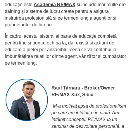
educație este
Academia RE/MAX
și include mai multe ore
training și sisteme de lucru create pentru a asigura
instruirea profesionistă și pe termen lung a agenților și
proprietarilor de birouri.
În cadrul acestui sistem, ai parte de educație completă
pentru tine și pentru echipa ta, dar există și acțiuni de
educare a pieței per ansamblu, ceea ce va contribui la
îmbunătățirea relațiilor dintre agent, vânzător și cumpărător
pe termen lung.
Raul Țărnaru - Broker/Owner
RE/MAX Xux, Sibiu
”M-a motivat lipsa de profesionalism
pe care am întâlnit-o în piață. Am
întâlnit conceptul RE/MAX la un
seminar de dezvoltare personală, a