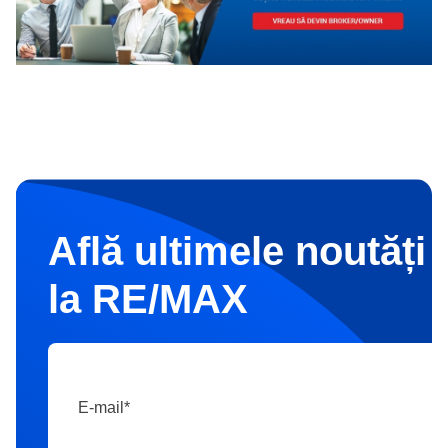
Află ultimele noutăți 
la RE/MAX
E-mail
*