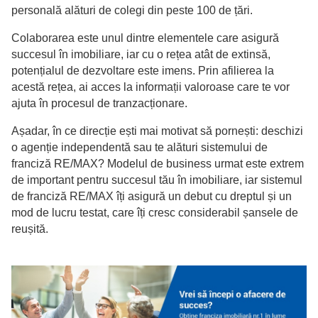
personală alături de colegi din peste 100 de țări.
Colaborarea este unul dintre elementele care asigură
succesul în imobiliare, iar cu o rețea atât de extinsă,
potențialul de dezvoltare este imens. Prin afilierea la
acestă rețea, ai acces la informații valoroase care te vor
ajuta în procesul de tranzacționare.
Așadar, în ce direcție ești mai motivat să pornești: deschizi
o agenție independentă sau te alături sistemului de
franciză RE/MAX? Modelul de business urmat este extrem
de important pentru succesul tău în imobiliare, iar sistemul
de franciză RE/MAX îți asigură un debut cu dreptul și un
mod de lucru testat, care îți cresc considerabil șansele de
reușită.