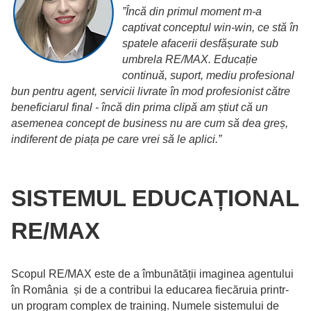
”Încă din primul moment m-a
captivat conceptul win-win, ce stă în
spatele afacerii desfășurate sub
umbrela RE/MAX. Educație
continuă, suport, mediu profesional
bun pentru agent, servicii livrate în mod profesionist către
beneficiarul final - încă din prima clipă am știut că un
asemenea concept de business nu are cum să dea greș,
indiferent de piața pe care vrei să le aplici.”
SISTEMUL EDUCAȚIONAL
RE/MAX
Scopul RE/MAX este de a îmbunătății imaginea agentului
în România și de a contribui la educarea fiecăruia printr-
un program complex de training. Numele sistemului de