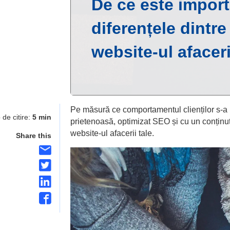
De ce este import
diferențele dintre
website-ul afaceri
Pe măsură ce comportamentul clienților s-a mo
 de citire:
5 min
prietenoasă, optimizat SEO și cu un conținut 
website-ul afacerii tale.
Share this