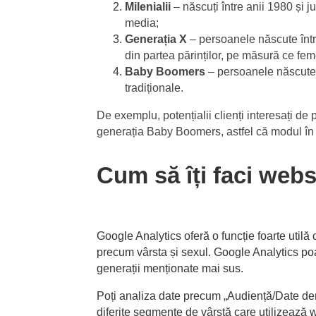
Milenialii
– născuți între anii 1980 și j
media;
Generația X
– persoanele născute într
din partea părinților, pe măsură ce fem
Baby Boomers
– persoanele născute 
tradiționale.
De exemplu, potențialii clienți interesați de 
generația Baby Boomers, astfel că modul în c
Cum să îți faci websi
Google Analytics oferă o funcție foarte utilă
precum vârsta și sexul. Google Analytics poat
generații menționate mai sus.
Poți analiza date precum „Audiență/Date dem
diferite segmente de vârstă care utilizează w