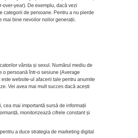
ear-over-year). De exemplu, dacă vezi
ste categorii de persoane. Pentru a nu pierde
de mai bine nevoilor noilor generații.
icatorilor vârsta și sexul. Numărul mediu de
e o persoană într-o sesiune (Average
 este website-ul afacerii tale pentru anumite
lize. Vei avea mai mult succes dacă acești
i, cea mai importantă sursă de informații
ormanță, monitorizează cifrele constant și
i pentru a duce strategia de marketing digital