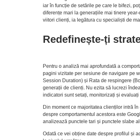
iar în funcție de setările pe care le bifezi
diferențe mari la generațiile mai tinere year
viitori clienți, ia legătura cu specialiști de 
Redefinește-ți strat
Pentru o analiză mai aprofundată a comportam
pagini vizitate per sesiune de navigare pe 
Session Duration) și Rata de respingere (Bou
generații de clienți. Nu ezita să lucrezi în
indicatori sunt setați, monitorizați și evaluați
Din moment ce majoritatea clienților intră în
despre comportamentul acestora este Google A
analizează punctele tari și punctele slabe a
Odată ce vei obține date despre profilul și ac