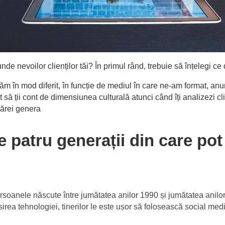
de nevoilor clienților tăi? În primul rând, trebuie să înțelegi ce
năm în mod diferit, în funcție de mediul în care ne-am format, anu
t să ții cont de dimensiunea culturală atunci când îți analizezi cl
cărei genera
 patru generații din care pot 
rsoanele născute între jumătatea anilor 1990 și jumătatea anilo
irea tehnologiei, tinerilor le este ușor să folosească social medi