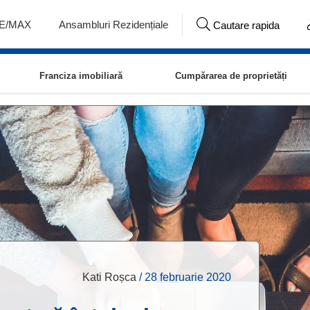
RE/MAX
Ansambluri Rezidențiale
Cautare rapida
Franciza imobiliară
Cumpărarea de proprietăți
Kati Roșca
/
28 februarie 2020