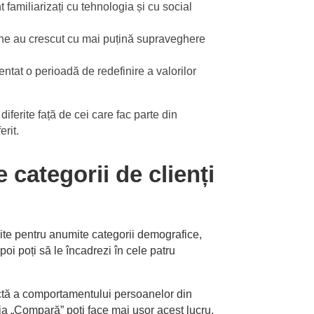
t familiarizați cu tehnologia și cu social
ane au crescut cu mai puțină supraveghere
at o perioadă de redefinire a valorilor
iferite față de cei care fac parte din
rit.
 categorii de clienți
bsite pentru anumite categorii demografice,
oi poți să le încadrezi în cele patru
actă a comportamentului persoanelor din
ția „Compară” poți face mai ușor acest lucru,