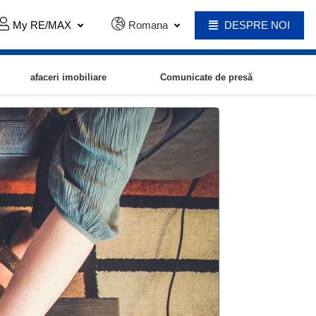
My RE/MAX
Romana
DESPRE NOI
afaceri imobiliare
Comunicate de presă