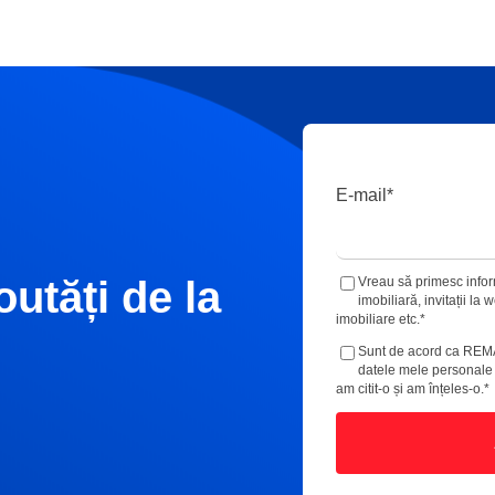
E-mail
*
outăți de la
Vreau să primesc inform
imobiliară, invitații la
imobiliare etc.
*
Sunt de acord ca REM
datele mele personal
am citit-o și am înțeles-o.
*