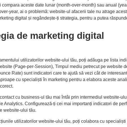
, poți compara aceste date lunar (month-over-month) sau anual (y
-over-year, ai o problemă: website-ul afacerii tale nu atrage ace
marketing digital și regândește-ți strategia, pentru a putea răspun
egia de marketing digital
entului utilizatorilor website-ului tău, poți adăuga pe lista ind
website (Page-per-Session), Timpul mediu petrecut pe website d
nce Rate) sunt indicatori care te ajută să vezi cât de interesant
deaproape cu specialiști în marketing pentru a elabora aceste ana
 corect.
 contact cu business-ul tău mai întâi prin intermediul website-ulu
nalytics. Configurează-ți cei mai importanți indicatori de perf
le website-ului tău.
țiunile utilizatorilor website-ului tău, poți colabora cu specialișt