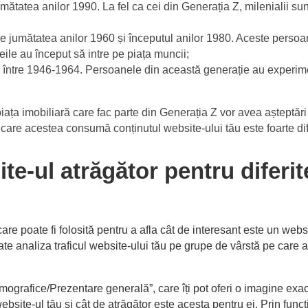
umătatea anilor 1990. La fel ca cei din Generația Z, milenialii sun
e jumătatea anilor 1960 și începutul anilor 1980. Aceste perso
eile au început să intre pe piața muncii;
între 1946-1964. Persoanele din această generație au experiment
piața imobiliară care fac parte din Generația Z vor avea așteptări d
are acestea consumă conținutul website-ului tău este foarte dife
te-ul atrăgător pentru diferite
 care poate fi folosită pentru a afla cât de interesant este un we
e analiza traficul website-ului tău pe grupe de vârstă pe care ap
ografice/Prezentare generală”, care îți pot oferi o imagine ex
ebsite-ul tău și cât de atrăgător este acesta pentru ei. Prin func