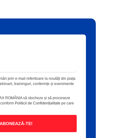
ări prin e-mail referitoare la noutăți din piața
 webinarii, traininguri, conferințe și evenimente
AX ROMÂNIA să stocheze și să proceseze
e conform
Politicii de Confidențialitate
pe care