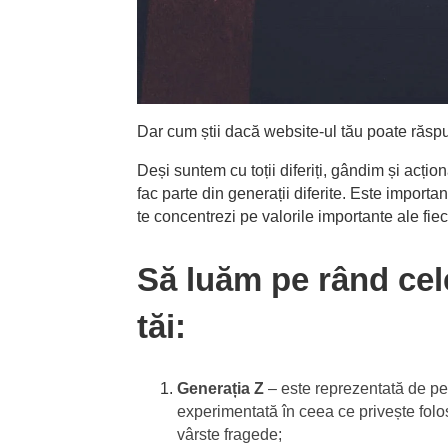
Dar cum știi dacă website-ul tău poate răspun
Deși suntem cu toții diferiți, gândim și acțio
fac parte din generații diferite. Este importan
te concentrezi pe valorile importante ale fie
Să luăm pe rând cele
tăi:
Generația Z
– este reprezentată de pe
experimentată în ceea ce privește folos
vârste fragede;