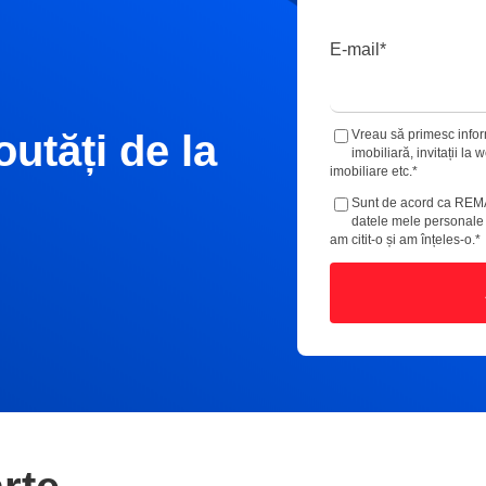
E-mail
*
outăți de la
Vreau să primesc inform
imobiliară, invitații la
imobiliare etc.
*
Sunt de acord ca REM
datele mele personal
am citit-o și am înțeles-o.
*