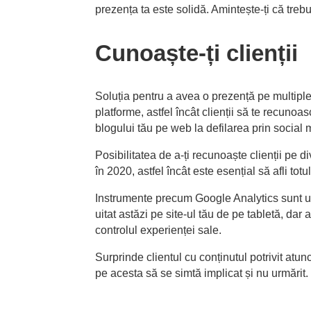
prezența ta este solidă. Amintește-ți că trebui
Cunoaște-ți clienții
Soluția pentru a avea o prezență pe multiple
platforme, astfel încât clienții să te recunoa
blogului tău pe web la defilarea prin social
Posibilitatea de a-ți recunoaște clienții pe 
în 2020, astfel încât este esențial să afli tot
Instrumente precum Google Analytics sunt ușor 
uitat astăzi pe site-ul tău de pe tabletă, dar 
controlul experienței sale.
Surprinde clientul cu conținutul potrivit atun
pe acesta să se simtă implicat și nu urmărit.