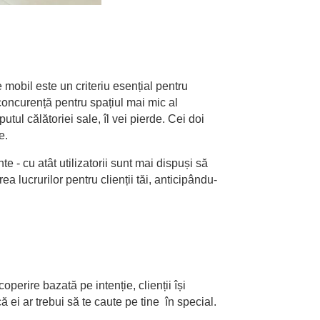
 mobil este un criteriu esențial pentru
concurență pentru spațiul mai mic al
utul călătoriei sale, îl vei pierde. Cei doi
re.
e - cu atât utilizatorii sunt mai dispuși să
 lucrurilor pentru clienții tăi, anticipându-
operire bazată pe intenție, clienții își
 ei ar trebui să te caute pe tine în special.