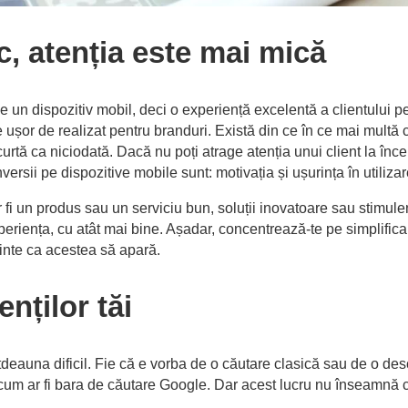
c, atenția este mai mică
pe un dispozitiv mobil, deci o experiență excelentă a clientului pe
 ușor de realizat pentru branduri. Există din ce în ce mai multă 
scurtă ca niciodată. Dacă nu poți atrage atenția unui client la încep
onversii pe dispozitive mobile sunt: motivația și ușurința în utiliza
 fi un produs sau un serviciu bun, soluții inovatoare sau stimulent
iența, cu atât mai bine. Așadar, concentrează-te pe simplificarea
ainte ca acestea să apară.
enților tăi
otdeauna dificil. Fie că e vorba de o căutare clasică sau de o desc
 cum ar fi bara de căutare Google. Dar acest lucru nu înseamnă că