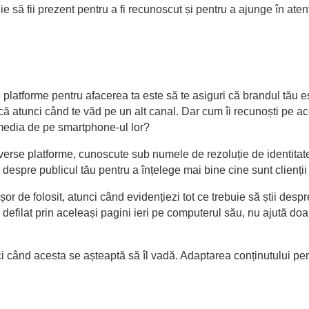
e să fii prezent pentru a fi recunoscut și pentru a ajunge în atenț
 platforme pentru afacerea ta este să te asiguri că brandul tău e
scă atunci când te văd pe un alt canal. Dar cum îi recunoști pe ace
 media de pe smartphone-ul lor?
diverse platforme, cunoscute sub numele de rezoluție de identitate
ul despre publicul tău pentru a înțelege mai bine cine sunt clienții
de folosit, atunci când evidențiezi tot ce trebuie să știi despre c
a defilat prin aceleași pagini ieri pe computerul său, nu ajută doar
ci când acesta se așteaptă să îl vadă. Adaptarea conținutului pent