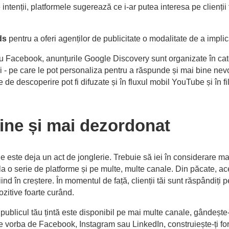
ntenții, platformele sugerează ce i-ar putea interesa pe clienții 
ds
pentru a oferi agenților de publicitate o modalitate de a implica
ru Facebook, anunțurile Google Discovery sunt organizate în categor
eri - pe care le pot personaliza pentru a răspunde și mai bine nev
 de descoperire pot fi difuzate și în fluxul mobil YouTube și în f
ine și mai dezordonat
e este deja un act de jonglerie. Trebuie să iei în considerare ma
a o serie de platforme și pe multe, multe canale. Din păcate, aces
nd în creștere. În momentul de față, clienții tăi sunt răspândiți pe
zitive foarte curând.
 publicul tău țintă este disponibil pe mai multe canale, gândește-
ste vorba de Facebook, Instagram sau LinkedIn, construiește-ți fo