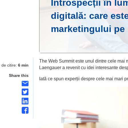
Introspecții în lu
digitală: care este
marketingului pe
The Web Summit este unul dintre cele mai m
 de citire:
6 min
Laengauer a revenit cu idei interesante desp
Share this
Iată ce spun experții despre cele mai mari p