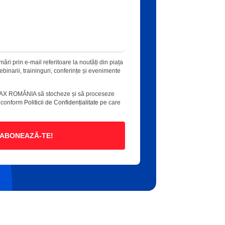
ări prin e-mail referitoare la noutăți din piața
 webinarii, traininguri, conferințe și evenimente
AX ROMÂNIA să stocheze și să proceseze
e conform
Politicii de Confidențialitate
pe care