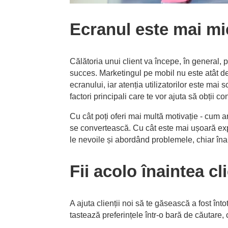
Ecranul este mai mi
Călătoria unui client va începe, în general, 
succes. Marketingul pe mobil nu este atât de
ecranului, iar atenția utilizatorilor este mai 
factori principali care te vor ajuta să obții c
Cu cât poți oferi mai multă motivație - cum ar
se convertească. Cu cât este mai ușoară exper
le nevoile și abordând problemele, chiar în
Fii acolo înaintea cli
A ajuta clienții noi să te găsească a fost înt
tastează preferințele într-o bară de căutare,