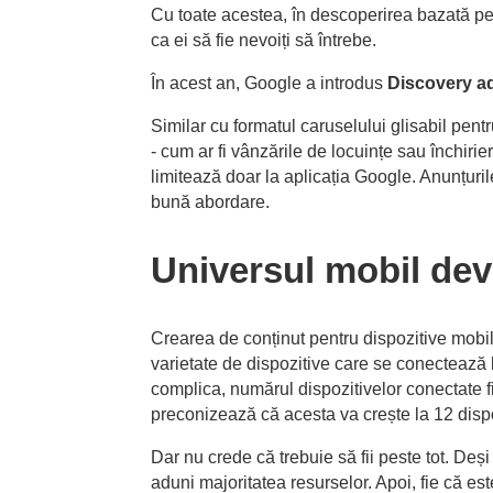
Cu toate acestea, în descoperirea bazată pe i
ca ei să fie nevoiți să întrebe.
În acest an, Google a introdus
Discovery a
Similar cu formatul caruselului glisabil pent
- cum ar fi vânzările de locuințe sau închiri
limitează doar la aplicația Google. Anunțurile
bună abordare.
Universul mobil dev
Crearea de conținut pentru dispozitive mobil
varietate de dispozitive care se conectează l
complica, numărul dispozitivelor conectate fii
preconizează că acesta va crește la 12 dispo
Dar nu crede că trebuie să fii peste tot. Deși
aduni majoritatea resurselor. Apoi, fie că e