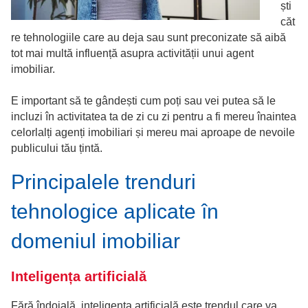
ști
căt
re tehnologiile care au deja sau sunt preconizate să aibă
tot mai multă influență asupra activității unui agent
imobiliar.
E important să te gândești cum poți sau vei putea să le
incluzi în activitatea ta de zi cu zi pentru a fi mereu înaintea
celorlalți agenți imobiliari și mereu mai aproape de nevoile
publicului tău țintă.
Principalele trenduri
tehnologice aplicate în
domeniul imobiliar
Inteligența artificială
Fără îndoială, inteligența artificială este trendul care va