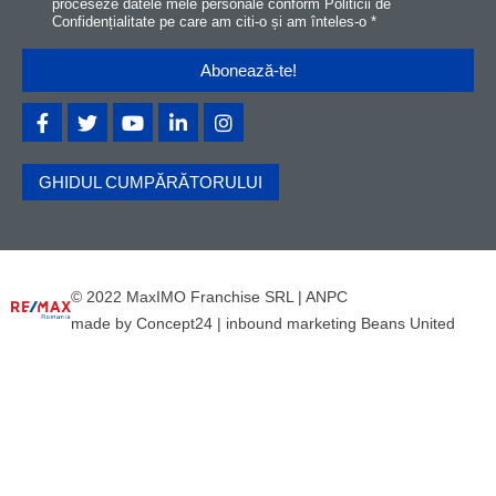
proceseze datele mele personale conform
Politicii de
Confidențialitat
e
pe care am citi-o și am înteles-o
*
GHIDUL CUMPĂRĂTORULUI
© 2022 MaxIMO Franchise SRL |
ANPC
made by
Concept24
|
inbound marketing Beans United