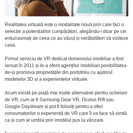
Realitatea virtuală este o modalitate nouă prin care faci o
selecție a potențialilor cumpărători, alegându-i doar pe cei
entuziasmați de ceea ce au văzut și nerăbdători să viziteze
casa.
Primul serviciu de VR dedicat domeniului imobiliar a fost
lansat în 2011 și le-a oferit agenților imobiliari posibilitatea
de-și promova proprietățile din portofoliu cu ajutorul
modelelor 3D și a experiențelor virtuale.
Acum există pe piață mai multe alternative pentru ochelarii
de VR, cum ar fi Samsung Gear VR, Oculus Rift sau
Google Daydream și pot fi folosiți pentru a oferi
consumatorilor o experiență de VR care îi va face să simtă
ca și cum ar umbla prin imobilul pus la vânzare.