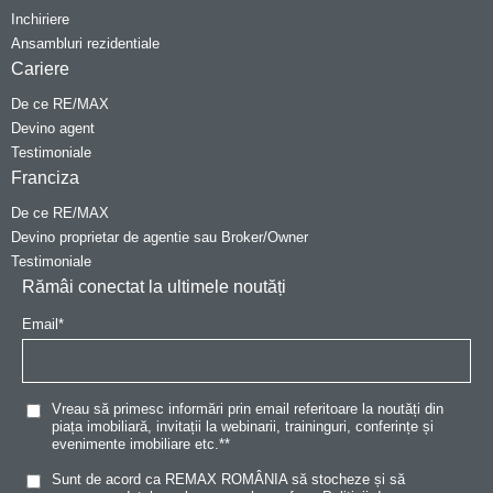
Inchiriere
Ansambluri rezidentiale
Cariere
De ce RE/MAX
Devino agent
Testimoniale
Franciza
De ce RE/MAX
Devino proprietar de agentie sau Broker/Owner
Testimoniale
Rămâi conectat la ultimele noutăți
Email
*
Vreau să primesc informări prin email referitoare la noutăți din
piața imobiliară, invitații la webinarii, traininguri, conferințe și
evenimente imobiliare etc.*
*
Sunt de acord ca REMAX ROMÂNIA să stocheze și să