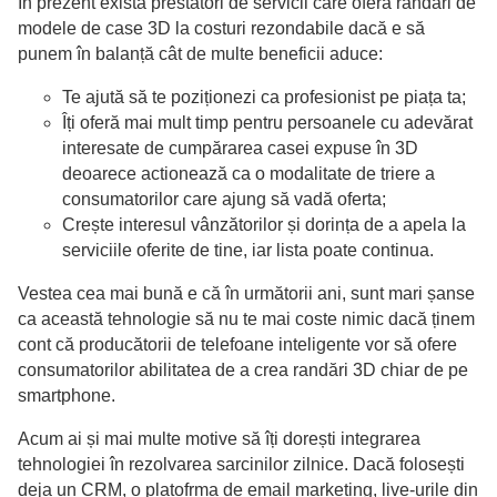
În prezent există prestatori de servicii care oferă randări de
modele de case 3D la costuri rezondabile dacă e să
punem în balanță cât de multe beneficii aduce:
Te ajută să te poziționezi ca profesionist pe piața ta;
Îți oferă mai mult timp pentru persoanele cu adevărat
interesate de cumpărarea casei expuse în 3D
deoarece actionează ca o modalitate de triere a
consumatorilor care ajung să vadă oferta;
Crește interesul vânzătorilor și dorința de a apela la
serviciile oferite de tine, iar lista poate continua.
Vestea cea mai bună e că în următorii ani, sunt mari șanse
ca această tehnologie să nu te mai coste nimic dacă ținem
cont că producătorii de telefoane inteligente vor să ofere
consumatorilor abilitatea de a crea randări 3D chiar de pe
smartphone.
Acum ai și mai multe motive să îți dorești integrarea
tehnologiei în rezolvarea sarcinilor zilnice. Dacă folosești
deja un CRM, o platofrma de email marketing, live-urile din