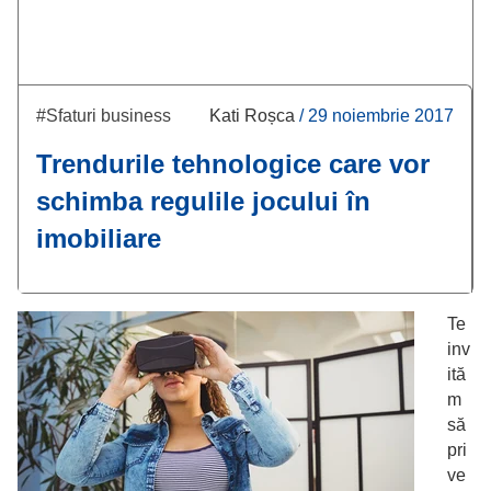
#Sfaturi business
Kati Roșca
/
29 noiembrie 2017
Trendurile tehnologice care vor
schimba regulile jocului în
imobiliare
Te
inv
ită
m
să
pri
ve