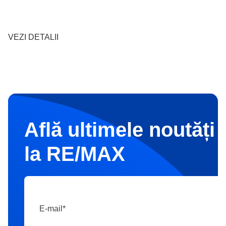
VEZI DETALII
Află ultimele noutăți 
la RE/MAX
E-mail
*