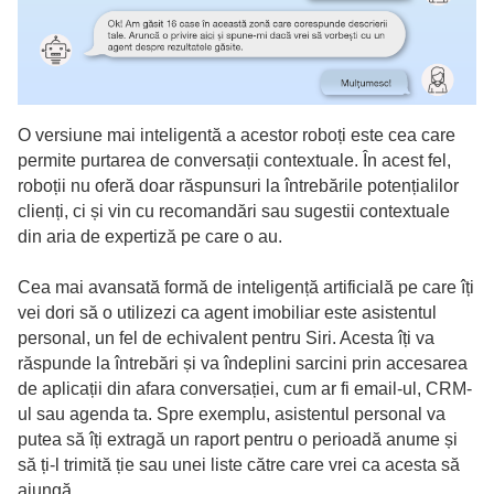
O versiune mai inteligentă a acestor roboți este cea care
permite purtarea de conversații contextuale. În acest fel,
roboții nu oferă doar răspunsuri la întrebările potențialilor
clienți, ci și vin cu recomandări sau sugestii contextuale
din aria de expertiză pe care o au.
Cea mai avansată formă de inteligență artificială pe care îți
vei dori să o utilizezi ca agent imobiliar este asistentul
personal, un fel de echivalent pentru Siri. Acesta îți va
răspunde la întrebări și va îndeplini sarcini prin accesarea
de aplicații din afara conversației, cum ar fi email-ul, CRM-
ul sau agenda ta. Spre exemplu, asistentul personal va
putea să îți extragă un raport pentru o perioadă anume și
să ți-l trimită ție sau unei liste către care vrei ca acesta să
ajungă.