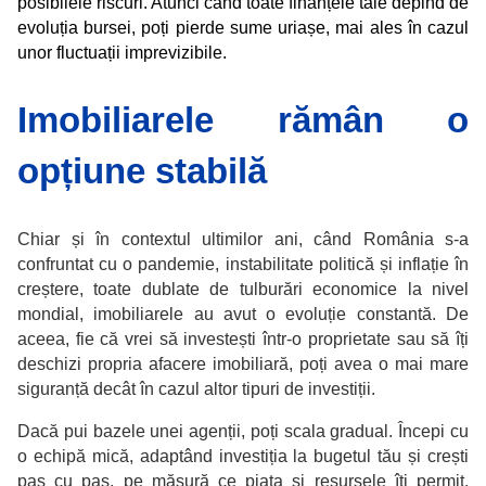
posibilele riscuri. Atunci când toate finanțele tale depind de
evoluția bursei, poți pierde sume uriașe, mai ales în cazul
unor fluctuații imprevizibile.
Imobiliarele rămân o
opțiune stabilă
Chiar și în contextul ultimilor ani, când România s-a
confruntat cu o pandemie, instabilitate politică și inflație în
creștere, toate dublate de tulburări economice la nivel
mondial, imobiliarele au avut o evoluție constantă. De
aceea, fie că vrei să investești într-o proprietate sau să îți
deschizi propria afacere imobiliară, poți avea o mai mare
siguranță decât în cazul altor tipuri de investiții.
Dacă pui bazele unei agenții, poți scala gradual. Începi cu
o echipă mică, adaptând investiția la bugetul tău și crești
pas cu pas, pe măsură ce piața și resursele îți permit.