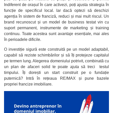
Indiferent de orașul în care activezi, poți ajusta strategia în
funcție de specificul local. Iar dacă optezi să deschizi
agenția în sistem de franciză, reduci și mai mult riscul. Un
brand recunoscut și un model de business testat vin cu
suport permanent, instrumente de marketing și training
continuu. Toate acestea sunt avantaje esențiale, mai ales
în perioadele dificile.
O investiție sigură este construită pe un model adaptabil,
capabil să reziste schimbărilor și să îți protejeze capitalul
pe termen lung. Alegerea domeniului potrivit, combinată cu
un plan de afaceri solid te poate ajuta să treci testul
timpului. Îți dorești un start construit pe o fundație
puternică? Intră în rețeaua RE/MAX și pune bazele
propriei francize imobiliare.