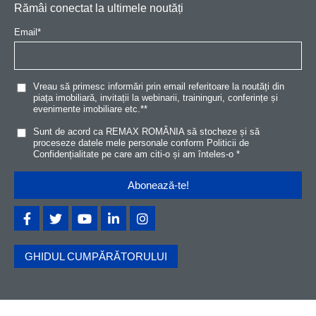
Rămâi conectat la ultimele noutăți
Email
*
Vreau să primesc informări prin email referitoare la noutăți din
piața imobiliară, invitații la webinarii, traininguri, conferințe și
evenimente imobiliare etc.*
*
Sunt de acord ca REMAX ROMÂNIA să stocheze și să
proceseze datele mele personale conform
Politicii de
Confidențialitat
e
pe care am citi-o și am înteles-o
*
GHIDUL CUMPĂRĂTORULUI