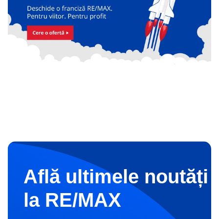
Află ultimele noutăți 
la RE/MAX