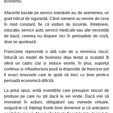
economic.
Afacerile bazate pe servicii esențiale au, de asemenea, un
grad ridicat de siguranță. Când oamenii au nevoie de ceva
în mod constant, fie că vorbim de locuințe, întreținere,
educație, servicii auto, servicii medicale sau alte necesități
de bază, cererea nu dispare nici în perioadele de criză,
doar se ajustează.
Francizele reprezintă o altă cale de a minimiza riscul,
întrucât un model de business deja testat și scalabil îți
oferă un cadru clar și reduce erorile. În plus, suportul
continuu și infrastructura pusă la dispoziție de francizor pot
fi exact resursele care te ajută să treci cu bine printr-o
perioadă economică dificilă.
La polul opus, evită investițiile care presupun stocuri de
produse pe care nu știi dacă le vei vinde. Dacă vrei să
investești în acțiuni, obligațiuni sau monede virtuale,
asigură-te că înțelegi foarte bine domeniul și că anticipezi