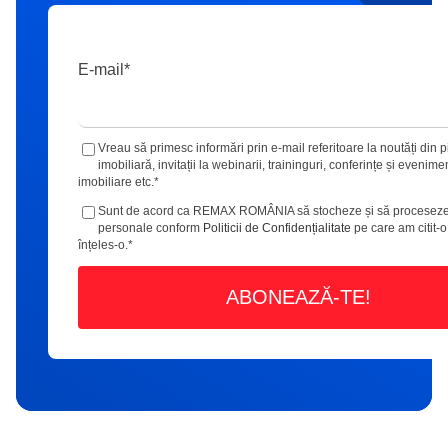
E-mail
*
Vreau să primesc informări prin e-mail referitoare la noutăți din p
imobiliară, invitații la webinarii, traininguri, conferințe și evenime
imobiliare etc.
*
Sunt de acord ca REMAX ROMÂNIA să stocheze și să proceseze
personale conform
Politicii de Confidențialitate
pe care am citit-o
înțeles-o.
*