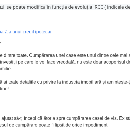
zii se poate modifica în funcție de evoluția IRCC ( indicele 
ară a unui credit ipotecar
?
e dintre toate. Cumpărarea unei case este unul dintre cele mai 
nvestiții pe care le vei face vreodată, nu este doar acoperișul de
amilie.
 ai toate detaliile cu privire la industria imobiliară și amintește-
tine!
ajutat să-ți începi călătoria spre cumpărarea casei de vis. Exist
cesul de cumpărare poate fi lipsit de orice impediment.