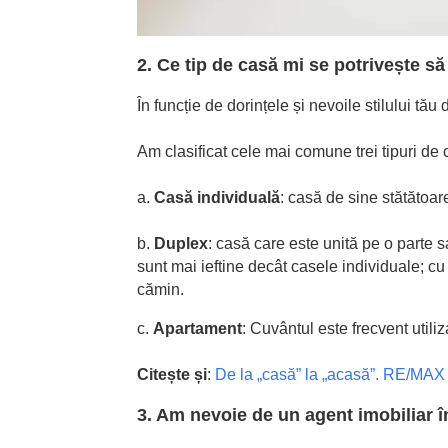
2. Ce tip de casă mi se potrivește 
În funcție de dorințele și nevoile stilului tău 
Am clasificat cele mai comune trei tipuri de 
a.
Casă individuală
: casă de sine stătătoar
b.
Duplex
: casă care este unită pe o parte 
sunt mai ieftine decât casele individuale; cu 
cămin.
c.
Apartament
: Cuvântul este frecvent utiliz
Citește și
:
De la „casă” la „acasă”. RE/MAX ș
3. Am nevoie de un agent imobiliar 