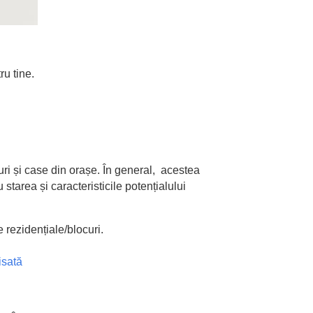
ru tine.
uri și case din orașe. În general, acestea
starea și caracteristicile potențialului
e rezidențiale/blocuri.
isată