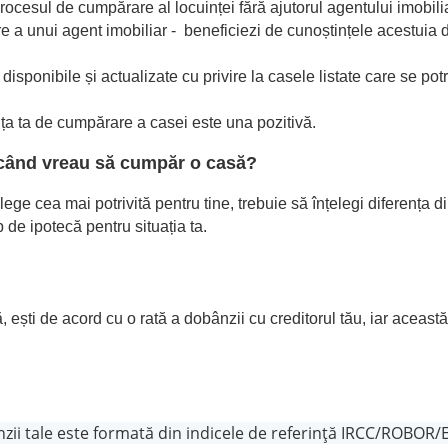
ocesul de cumpărare al locuinței fără ajutorul agentului imobiliar.
e a unui agent imobiliar - beneficiezi de cunoștințele acestuia de
sponibile și actualizate cu privire la casele listate care se potr
nța ta de cumpărare a casei este una pozitivă.
i când vreau să cumpăr o casă?
lege cea mai potrivită pentru tine, trebuie să înțelegi diferența d
p de ipotecă pentru situația ta.
ixă, ești de acord cu o rată a dobânzii cu creditorul tău, iar aceas
bânzii tale este formată din indicele de referință IRCC/ROBOR