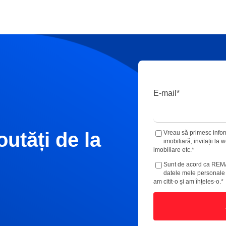
E-mail
*
outăți de la
Vreau să primesc inform
imobiliară, invitații la
imobiliare etc.
*
Sunt de acord ca REM
datele mele personal
am citit-o și am înțeles-o.
*