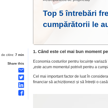
Top 5 întrebări f
cumpărătorii le a
1. Când este cel mai bun moment p
 de citire:
7 min
Economia costurilor pentru locuințe variază în
Share this
„este acum momentul potrivit pentru a cumpăr
Cel mai important factor de luat în considerar
financiar să achiziționezi și să întreții o cas