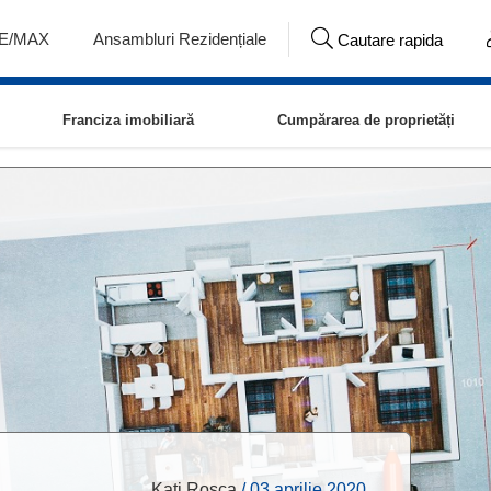
RE/MAX
Ansambluri Rezidențiale
Cautare rapida
Franciza imobiliară
Cumpărarea de proprietăți
Kati Roșca
/
03 aprilie 2020