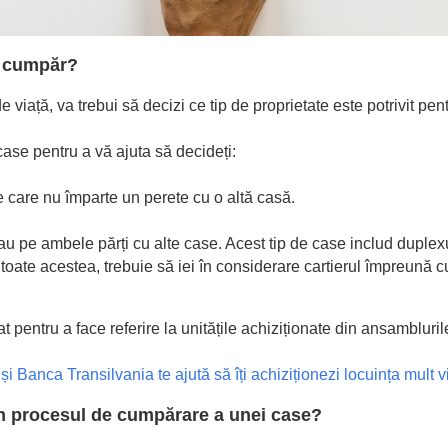
să cumpăr?
de viață, va trebui să decizi ce tip de proprietate este potrivit pent
case pentru a vă ajuta să decideți:
e care nu împarte un perete cu o altă casă.
sau pe ambele părți cu alte case. Acest tip de case includ duplex
toate acestea, trebuie să iei în considerare cartierul împreună cu 
at pentru a face referire la unitățile achiziționate din ansambluril
i Banca Transilvania te ajută să îți achiziționezi locuința mult v
în procesul de cumpărare a unei case?