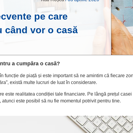
recvente pe care
u când vor o casă
entru a cumpăra o casă?
 funcție de piață și este important să ne amintim că fiecare zonă 
a”, există multe lucruri de luat în considerare.
e este realitatea condiției tale financiare. Pe lângă prețul casei 
ă, atunci este posibil să nu fie momentul potrivit pentru tine.