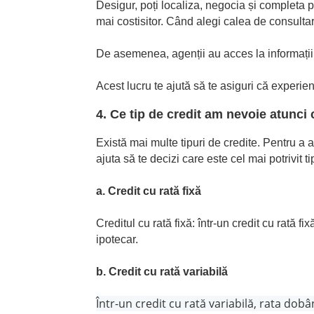
Desigur, poți localiza, negocia și completa pr
mai costisitor. Când alegi calea de consultar
De asemenea, agenții au acces la informații di
Acest lucru te ajută să te asiguri că experie
4. Ce tip de credit am nevoie atunc
Există mai multe tipuri de credite. Pentru a a
ajuta să te decizi care este cel mai potrivit ti
a. Credit cu rată fixă
Creditul cu rată fixă: într-un credit cu rată f
ipotecar.
b. Credit cu rată variabilă
Într-un credit cu rată variabilă, rata do