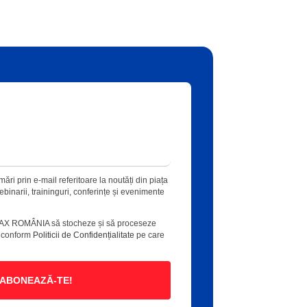
ări prin e-mail referitoare la noutăți din piața
 webinarii, traininguri, conferințe și evenimente
AX ROMÂNIA să stocheze și să proceseze
e conform
Politicii de Confidențialitate
pe care