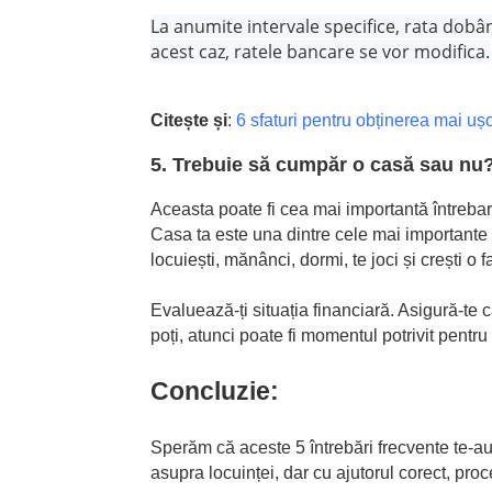
La anumite intervale specifice, rata dobân
acest caz, ratele bancare se vor modifica.
Citește și
:
6 sfaturi pentru obținerea mai ușo
5. Trebuie să cumpăr o casă sau nu
Aceasta poate fi cea mai importantă întrebar
Casa ta este una dintre cele mai importante i
locuiești, mănânci, dormi, te joci și crești o f
Evaluează-ți situația financiară. Asigură-te că
poți, atunci poate fi momentul potrivit pentru 
Concluzie:
Sperăm că aceste 5 întrebări frecvente te-au 
asupra locuinței, dar cu ajutorul corect, pro