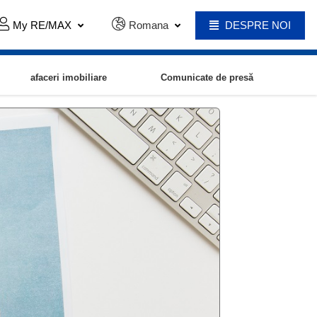
My RE/MAX
Romana
DESPRE NOI
afaceri imobiliare
Comunicate de presă