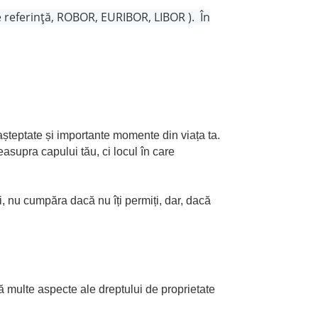
de referință, ROBOR, EURIBOR, LIBOR ). În
așteptate și importante momente din viața ta.
asupra capului tău, ci locul în care
ți, nu cumpăra dacă nu îți permiți, dar, dacă
ă multe aspecte ale dreptului de proprietate