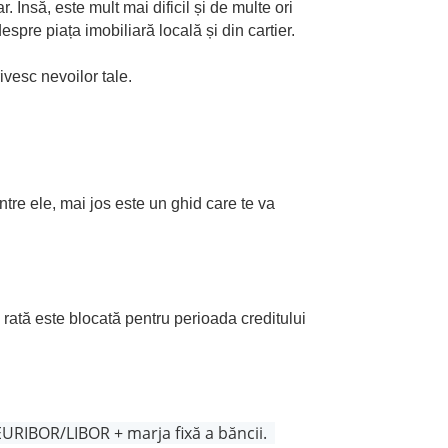
 Însă, este mult mai dificil și de multe ori
spre piața imobiliară locală și din cartier.
ivesc nevoilor tale.
intre ele, mai jos este un ghid care te va
tă rată este blocată pentru perioada creditului
/EURIBOR/LIBOR + marja fixă a băncii.