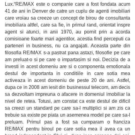
Lux.“RE/MAX este o companie care a fost fondata acum
41 de ani in Denver de catre un cuplu de agenti imobiliari
care vroiau sa creeze un concept de birou de consultanta
imobiliara altfel, care sa fie, in primul rand, orientat inspre
agent si atunci, in anii 1970, au pornit prin a acorda
comisioane foarte mari agentilor, acestia find perceputi ca
parteneri in business, nu ca angajati. Aceasta parte din
filosofia RE/MAX s-a pastrat pana astazi, filosofie pe care
am preluat-o si pe care o impartasim si noi. Decizia de a
investi in acest domeniu are si o componenta emotionala
destul de importanta in conditiile in care sotia mea
activeaza in acest domeniu de peste 20 de ani. Astfel,
dupa ce in 2008 am iesit din businessul telecom, am decis
sa dezvoltam impreuna o afacere in domeniul imobiliar la
nivel de retea. Totusi, am constat ca este destul de dificil
sa creezi un standard pe care sa-l multiplici si am zis ca
trebuie sa existe pe piata un asemenea model pe care sa-l
preluam. Primul pas a fost sa cumparam o franciza
RE/MAX pentru biroul pe care sotia mea il avea ca un