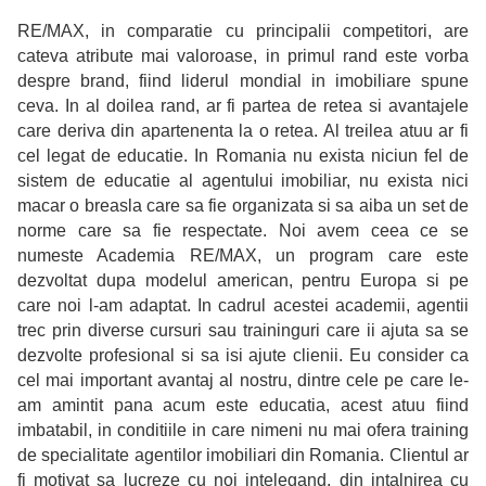
RE/MAX, in comparatie cu principalii competitori, are
cateva atribute mai valoroase, in primul rand este vorba
despre brand, fiind liderul mondial in imobiliare spune
ceva. In al doilea rand, ar fi partea de retea si avantajele
care deriva din apartenenta la o retea. Al treilea atuu ar fi
cel legat de educatie. In Romania nu exista niciun fel de
sistem de educatie al agentului imobiliar, nu exista nici
macar o breasla care sa fie organizata si sa aiba un set de
norme care sa fie respectate. Noi avem ceea ce se
numeste Academia RE/MAX, un program care este
dezvoltat dupa modelul american, pentru Europa si pe
care noi l-am adaptat. In cadrul acestei academii, agentii
trec prin diverse cursuri sau traininguri care ii ajuta sa se
dezvolte profesional si sa isi ajute clienii. Eu consider ca
cel mai important avantaj al nostru, dintre cele pe care le-
am amintit pana acum este educatia, acest atuu fiind
imbatabil, in conditiile in care nimeni nu mai ofera training
de specialitate agentilor imobiliari din Romania. Clientul ar
fi motivat sa lucreze cu noi intelegand, din intalnirea cu