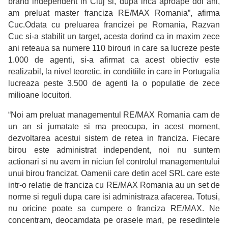
brand independent in Cluj si, dupa inca aproape doi ani,
am preluat master franciza RE/MAX Romania”, afirma
Cuc.Odata cu preluarea francizei pe Romania, Razvan
Cuc si-a stabilit un target, acesta dorind ca in maxim zece
ani reteaua sa numere 110 birouri in care sa lucreze peste
1.000 de agenti, si-a afirmat ca acest obiectiv este
realizabil, la nivel teoretic, in conditiile in care in Portugalia
lucreaza peste 3.500 de agenti la o populatie de zece
milioane locuitori.
“Noi am preluat managementul RE/MAX Romania cam de
un an si jumatate si ma preocupa, in acest moment,
dezvoltarea acestui sistem de retea in franciza. Fiecare
birou este administrat independent, noi nu suntem
actionari si nu avem in niciun fel controlul managementului
unui birou francizat. Oamenii care detin acel SRL care este
intr-o relatie de franciza cu RE/MAX Romania au un set de
norme si reguli dupa care isi administraza afacerea. Totusi,
nu oricine poate sa cumpere o franciza RE/MAX. Ne
concentram, deocamdata pe orasele mari, pe resedintele