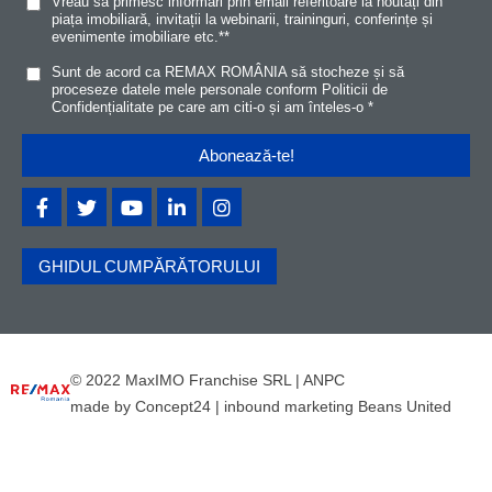
Vreau să primesc informări prin email referitoare la noutăți din
piața imobiliară, invitații la webinarii, traininguri, conferințe și
evenimente imobiliare etc.*
*
Sunt de acord ca REMAX ROMÂNIA să stocheze și să
proceseze datele mele personale conform
Politicii de
Confidențialitat
e
pe care am citi-o și am înteles-o
*
GHIDUL CUMPĂRĂTORULUI
© 2022 MaxIMO Franchise SRL |
ANPC
made by
Concept24
|
inbound marketing Beans United