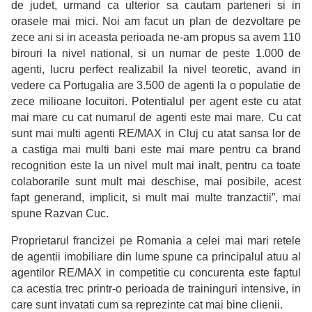
de judet, urmand ca ulterior sa cautam parteneri si in
orasele mai mici. Noi am facut un plan de dezvoltare pe
zece ani si in aceasta perioada ne-am propus sa avem 110
birouri la nivel national, si un numar de peste 1.000 de
agenti, lucru perfect realizabil la nivel teoretic, avand in
vedere ca Portugalia are 3.500 de agenti la o populatie de
zece milioane locuitori. Potentialul per agent este cu atat
mai mare cu cat numarul de agenti este mai mare. Cu cat
sunt mai multi agenti RE/MAX in Cluj cu atat sansa lor de
a castiga mai multi bani este mai mare pentru ca brand
recognition este la un nivel mult mai inalt, pentru ca toate
colaborarile sunt mult mai deschise, mai posibile, acest
fapt generand, implicit, si mult mai multe tranzactii”, mai
spune Razvan Cuc.
Proprietarul francizei pe Romania a celei mai mari retele
de agentii imobiliare din lume spune ca principalul atuu al
agentilor RE/MAX in competitie cu concurenta este faptul
ca acestia trec printr-o perioada de traininguri intensive, in
care sunt invatati cum sa reprezinte cat mai bine clienii.