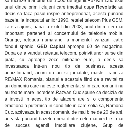
sa lucreze mai bine de 1.000 de agenti.Razvan Cuc este
unul dintre primii clujeni care imediat dupa
Revolutie
au
decis sa faca pasul inspre antreprenoriat, acesta punand
bazele, la inceputul anilor 1990, retelei telecom Plus GSM,
care a ajuns, pana la exitul din 2008, unul dintre cei mai
importanti parteneri ai concernului de telefonie mobila,
Orange, reteaua numarand la momentul vanzarii catre
fondul spaniol
GED Capital
aproape 60 de magazine.
Dupa ce a vandut reteaua telecom, potrivit unor surse din
piata, cu aproape zece milioane euro, a decis sa
investeasca intr-un nou tip de business, acesta
achizitionand, acum un an si jumatate, master franciza
RE/MAX Romania, planurile acestuia fiind de a revitaliza
un domeniu care nu este reglementat si in care romanii nu
au foarte mare incredere.Razvan Cuc spune ca decizia de
a investi in acest tip de afacere are si o componenta
emotionala puternica in conditiile in care sotia sa, Ramona
Cuc, activeaza in acest domeniu de mai bine de 20 de ani,
aceasta punand bazele uneia dintre cele mai vechi si mai
de succes agentii imobiliare clujene, Grup de