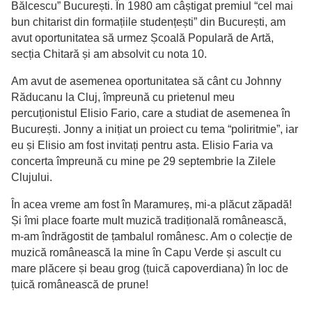
Bălcescu” București. În 1980 am câștigat premiul “cel mai
bun chitarist din formațiile studențești” din București, am
avut oportunitatea să urmez Școală Populară de Artă,
secția Chitară și am absolvit cu nota 10.
Am avut de asemenea oportunitatea să cânt cu Johnny
Răducanu la Cluj, împreună cu prietenul meu
percuționistul Elisio Fario, care a studiat de asemenea în
București. Jonny a inițiat un proiect cu tema “poliritmie”, iar
eu și Elisio am fost invitați pentru asta. Elisio Faria va
concerta împreună cu mine pe 29 septembrie la Zilele
Clujului.
În acea vreme am fost în Maramureș, mi-a plăcut zăpadă!
Și îmi place foarte mult muzică tradițională românească,
m-am îndrăgostit de țambalul românesc. Am o colecție de
muzică românească la mine în Capu Verde și ascult cu
mare plăcere și beau grog (țuică capoverdiana) în loc de
țuică românească de prune!