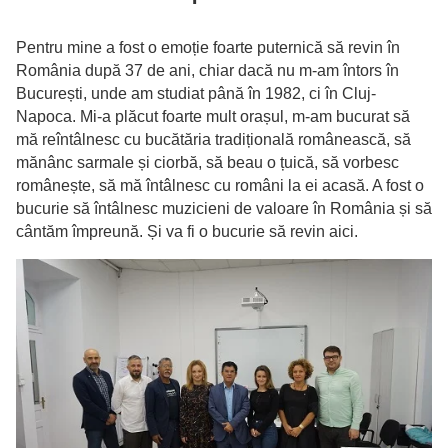
Pentru mine a fost o emoție foarte puternică să revin în
România după 37 de ani, chiar dacă nu m-am întors în
București, unde am studiat până în 1982, ci în Cluj-
Napoca. Mi-a plăcut foarte mult orașul, m-am bucurat să
mă reîntâlnesc cu bucătăria tradițională românească, să
mănânc sarmale și ciorbă, să beau o țuică, să vorbesc
românește, să mă întâlnesc cu români la ei acasă. A fost o
bucurie să întâlnesc muzicieni de valoare în România și să
cântăm împreună. Și va fi o bucurie să revin aici.