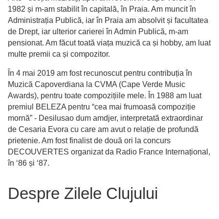
1982 și m-am stabilit în capitală, în Praia. Am muncit în
Administrația Publică, iar în Praia am absolvit și facultatea
de Drept, iar ulterior carierei în Admin Publică, m-am
pensionat. Am făcut toată viața muzică ca și hobby, am luat
multe premii ca și compozitor.
În 4 mai 2019 am fost recunoscut pentru contribuția în
Muzică Capoverdiana la CVMA (Cape Verde Music
Awards), pentru toate compozițiile mele. În 1988 am luat
premiul BELEZA pentru “cea mai frumoasă compoziție
mornă” - Desilusao dum amdjer, interpretată extraordinar
de Cesaria Evora cu care am avut o relație de profundă
prietenie. Am fost finalist de două ori la concurs
DECOUVERTES organizat da Radio France Internațional,
în ‘86 și ‘87.
Despre Zilele Clujului