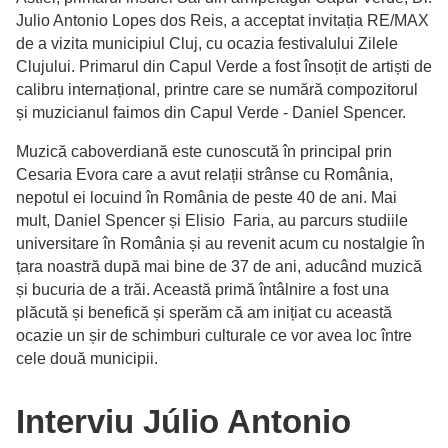
Julio Antonio Lopes dos Reis, a acceptat invitația RE/MAX
de a vizita municipiul Cluj, cu ocazia festivalului Zilele
Clujului. Primarul din Capul Verde a fost însoțit de artiști de
calibru internațional, printre care se numără compozitorul
și muzicianul faimos din Capul Verde - Daniel Spencer.
Muzică caboverdiană este cunoscută în principal prin
Cesaria Evora care a avut relații strânse cu România,
nepotul ei locuind în România de peste 40 de ani. Mai
mult, Daniel Spencer și Elisio Faria, au parcurs studiile
universitare în România și au revenit acum cu nostalgie în
țara noastră după mai bine de 37 de ani, aducând muzică
și bucuria de a trăi. Această primă întâlnire a fost una
plăcută și benefică și sperăm că am inițiat cu această
ocazie un șir de schimburi culturale ce vor avea loc între
cele două municipii.
Interviu Júlio Antonio