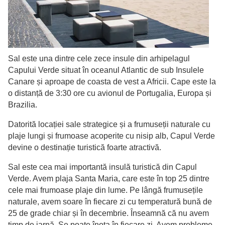
Sal este una dintre cele zece insule din arhipelagul
Capului Verde situat în oceanul Atlantic de sub Insulele
Canare și aproape de coasta de vest a Africii. Cape este la
o distanță de 3:30 ore cu avionul de Portugalia, Europa și
Brazilia.
Datorită locației sale strategice și a frumuseții naturale cu
plaje lungi și frumoase acoperite cu nisip alb, Capul Verde
devine o destinație turistică foarte atractivă.
Sal este cea mai importantă insulă turistică din Capul
Verde. Avem plaja Santa Maria, care este în top 25 dintre
cele mai frumoase plaje din lume. Pe lângă frumusețile
naturale, avem soare în fiecare zi cu temperatură bună de
25 de grade chiar și în decembrie. Înseamnă că nu avem
timp de iarnă. Se poate înota în fiecare zi. Avem probleme