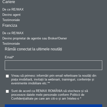
Cariere
De ce RE/MAX
Devino agent
Testimoniale
Franciza
De ce RE/MAX
Devino proprietar de agentie sau Broker/Owner
Testimoniale
Rămâi conectat la ultimele noutăți
Email
*
Vreau să primesc informări prin email referitoare la noutăți din
piața imobiliară, invitații la webinarii, traininguri, conferințe și
evenimente imobiliare etc.*
*
Sunt de acord ca REMAX ROMÂNIA să stocheze și să
proceseze datele mele personale conform
Politicii de
Confidențialitat
e
pe care am citi-o și am înteles-o
*