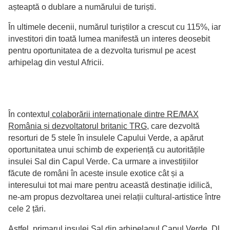
așteaptă o dublare a numărului de turiști.
În ultimele decenii, numărul turiștilor a crescut cu 115%, iar
investitori din toată lumea manifestă un interes deosebit
pentru oportunitatea de a dezvolta turismul pe acest
arhipelag din vestul Africii.
În contextul
colaborării internaționale dintre RE/MAX
România și dezvoltatorul britanic TRG
, care dezvoltă
resorturi de 5 stele în insulele Capului Verde, a apărut
oportunitatea unui schimb de experiență cu autoritățile
insulei Sal din Capul Verde. Ca urmare a investițiilor
făcute de români în aceste insule exotice cât și a
interesului tot mai mare pentru această destinație idilică,
ne-am propus dezvoltarea unei relații cultural-artistice între
cele 2 țări.
Astfel, primarul insulei Sal din arhipelagul Capul Verde, Dl.