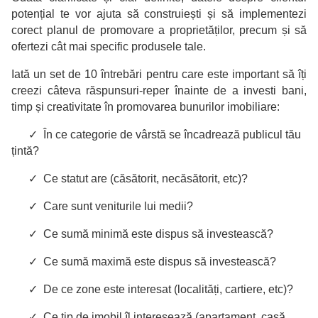
potențial te vor ajuta să construiești și să implementezi
corect planul de promovare a proprietăților, precum și să
ofertezi cât mai specific produsele tale.
Iată un set de 10 întrebări pentru care este important să îți
creezi câteva răspunsuri-reper înainte de a investi bani,
timp și creativitate în promovarea bunurilor imobiliare:
✓ În ce categorie de vârstă se încadrează publicul tău
țintă?
✓ Ce statut are (căsătorit, necăsătorit, etc)?
✓ Care sunt veniturile lui medii?
✓ Ce sumă minimă este dispus să investească?
✓ Ce sumă maximă este dispus să investească?
✓ De ce zone este interesat (localități, cartiere, etc)?
✓ Ce tip de imobil îl interesează (apartament, casă,