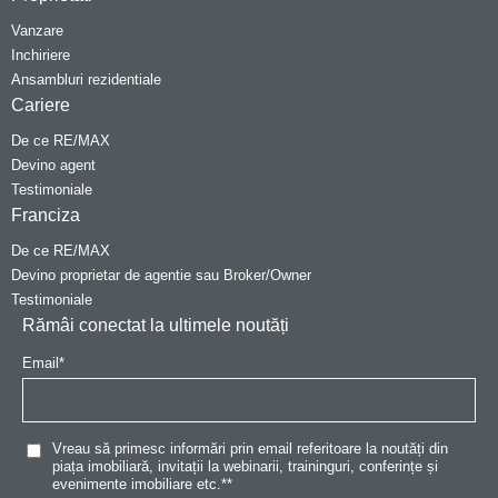
Vanzare
Inchiriere
Ansambluri rezidentiale
Cariere
De ce RE/MAX
Devino agent
Testimoniale
Franciza
De ce RE/MAX
Devino proprietar de agentie sau Broker/Owner
Testimoniale
Rămâi conectat la ultimele noutăți
Email
*
Vreau să primesc informări prin email referitoare la noutăți din
piața imobiliară, invitații la webinarii, traininguri, conferințe și
evenimente imobiliare etc.*
*