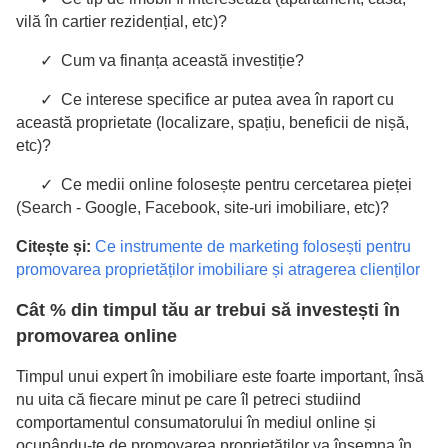
vilă în cartier rezidențial, etc)?
✓ Cum va finanța această investiție?
✓ Ce interese specifice ar putea avea în raport cu
această proprietate (localizare, spațiu, beneficii de nișă,
etc)?
✓ Ce medii online folosește pentru cercetarea pieței
(Search - Google, Facebook, site-uri imobiliare, etc)?
Citește și:
Ce instrumente de marketing folosești pentru
promovarea proprietăților imobiliare și atragerea clienților
Cât % din timpul tău ar trebui să investești în
promovarea online
Timpul unui expert în imobiliare este foarte important, însă
nu uita că fiecare minut pe care îl petreci studiind
comportamentul consumatorului în mediul online și
ocupându-te de promovarea proprietăților va însemna în