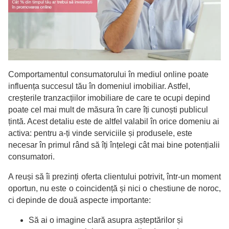
Comportamentul consumatorului în mediul online poate
influența succesul tău în domeniul imobiliar. Astfel,
creșterile tranzacțiilor imobiliare de care te ocupi depind
poate cel mai mult de măsura în care îți cunoști publicul
țintă. Acest detaliu este de altfel valabil în orice domeniu ai
activa: pentru a-ți vinde serviciile și produsele, este
necesar în primul rând să îți înțelegi cât mai bine potențialii
consumatori.
A
reuși să îi prezinți oferta clientului potrivit, într-un moment
oportun, nu este o coincidență și nici o chestiune de noroc,
ci depinde de două aspecte importante:
Să ai o imagine clară asupra așteptărilor și