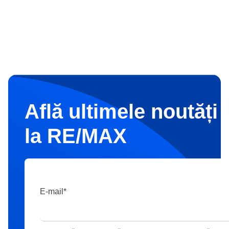
Află ultimele noutăți 
la RE/MAX
E-mail
*