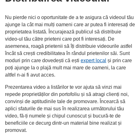
Nu pierde nici o oportunitate de a te asigura că videoul tău
ajunge la cât mai mulți oameni care ar putea fi interesați de
proprietatea listată. Încurajează publicul să distribuie
video-ul tău către prieteni care pot fi interesați. De
asemenea, roagă prietenii să îți distribuie videourile astfel
încât să crești credibilitatea în rândul prietenilor săi. Sunt
moduri prin care dovedești că ești
expert local
și prin care
poți ajunge la o plajă mult mai mare de oameni, la care
altfel n-ai fi avut acces.
Prezentarea video a listărilor te vor ajuta să vinzi mai
repede proprietăților din portofoliu și să atragi clienți noi,
convinși de aptitudinile tale de promovare. Încearcă să
aplici sfaturile de mai sus în realizarea următorului tău
video, fă-ți numele și chipul cunoscut și bucură-te de
beneficiile ce decurg dintr-un material bine realizat și
promovat.