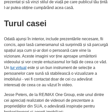
prezentat și să vinzi stilul de viață pe care publicul tău țintă
l-ar putea obține cumpărând acea casă.
Turul casei
Odată ajunși în interior, include prezentările necesare, fii
concis, apoi lasă cameramanul să surprindă și să parcurgă
spațiul așa cum și-ar dori o persoană care vine la
vizionare. Aceste imagini vor ține aproape urmăritorii
videoului și vor crește entuziasmul lor față de ceea ce văd.
Un
tur virtual
este și un bun instrument de selecție a
persoanelor care sună să stabilească o vizualizare a
imobilului - vei fi contactat doar de cei cu adevărat
interesați de ceea ce au văzut în video.
Jesse Peters, de la RE/MAX One Group, este unul dintre
cei apreciați realizatori de videouri de prezentare a
proprietăților din SUA, o adevărată inspirație pentru
brokeri/owneri și agenți imobiliari: