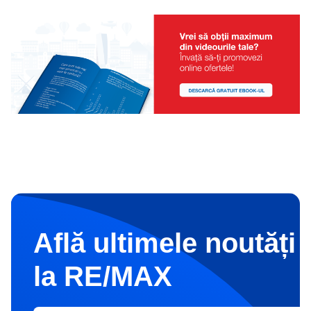
Află ultimele noutăți 
la RE/MAX