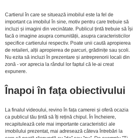
Cartierul în care se situează imobilul este la fel de
important ca imobilul în sine, motiv pentru care trebuie să
incluzi și imagini din vecinătate. Publicul țintă trebuie să își
facă o imagine asupra comunității, asupra caracteristicilor
specifice cartierului respectiv. Poate unii caută apropierea
de retaileri, alții apropierea de parcuri, grădinițe sau școli.
Nu ezita să incluzi în prezentare și antreprenorii locali din
zonă - vor aprecia la rândul lor faptul că le-ai creat
expunere.
Înapoi în fața obiectivului
La finalul videoului, revino în fața camerei și oferă ocazia
ca publicul tău țintă să îți rețină chipul. În încheiere,
recapitulează cele mai importante caracteristici ale
imobilului prezentat, mai adresează câteva întrebări la