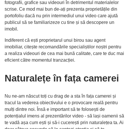
fotografii, grafice sau videouri în detrimentul materialelor
scrise. Ce mod mai bun de-ați prezenta proprietățile din
portofoliu dacă nu prin intermediul unui video care ajută
publicul să se familiarizeze cu tine și să descopere un
imobil.
Indiferent că ești proprietarul unui birou sau agent
imobiliar, citește recomandările specialiștilor noștri pentru
a realiza videouri de cea mai bună calitate, care te duc mai
eficient către momentul tranzacției.
Naturalețe în fața camerei
Nu ne-am născut toți cu drag de a sta în fața camerei și
tracul la vederea obiectivului e o provocare reală pentru
mulți dintre noi. Însă e important să te folosești de
potențialul imens al prezentărilor video - să lași oamenii să
te vadă așa cum ești și să-i cucerești prin naturalețea ta. Ai