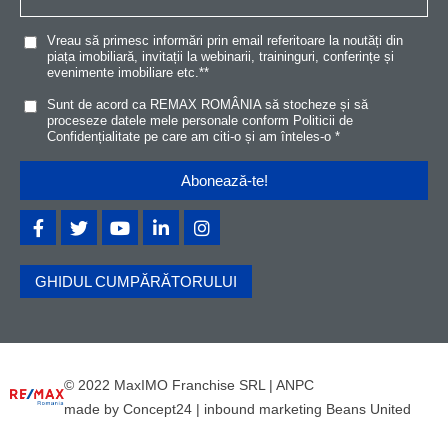
Vreau să primesc informări prin email referitoare la noutăți din
piața imobiliară, invitații la webinarii, traininguri, conferințe și
evenimente imobiliare etc.*
*
Sunt de acord ca REMAX ROMÂNIA să stocheze și să
proceseze datele mele personale conform
Politicii de
Confidențialitat
e
pe care am citi-o și am înteles-o
*
GHIDUL CUMPĂRĂTORULUI
© 2022 MaxIMO Franchise SRL |
ANPC
made by
Concept24
|
inbound marketing Beans United