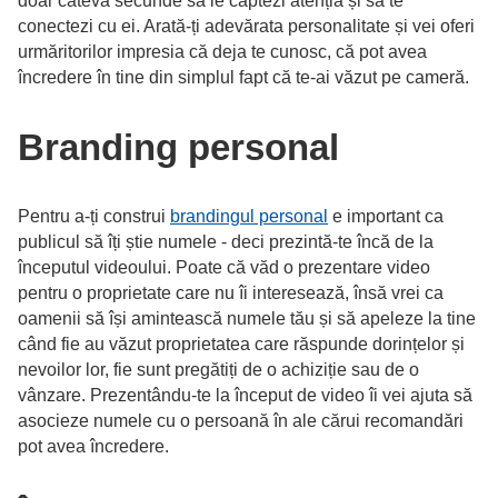
doar câteva secunde să le captezi atenția și să te
conectezi cu ei. Arată-ți adevărata personalitate și vei oferi
urmăritorilor impresia că deja te cunosc, că pot avea
încredere în tine din simplul fapt că te-ai văzut pe cameră.
Branding personal
Pentru a-ți construi
brandingul personal
e important ca
publicul să îți știe numele - deci prezintă-te încă de la
începutul videoului. Poate că văd o prezentare video
pentru o proprietate care nu îi interesează, însă vrei ca
oamenii să își amintească numele tău și să apeleze la tine
când fie au văzut proprietatea care răspunde dorințelor și
nevoilor lor, fie sunt pregătiți de o achiziție sau de o
vânzare. Prezentându-te la început de video îi vei ajuta să
asocieze numele cu o persoană în ale cărui recomandări
pot avea încredere.