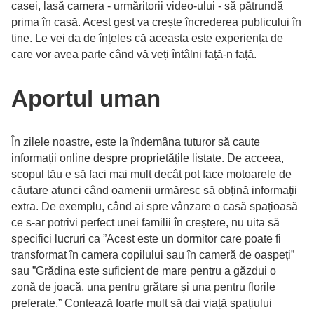
casei, lasă camera - urmăritorii video-ului - să pătrundă
prima în casă. Acest gest va crește încrederea publicului în
tine. Le vei da de înțeles că aceasta este experiența de
care vor avea parte când vă veți întâlni față-n față.
Aportul uman
În zilele noastre, este la îndemâna tuturor să caute
informații online despre proprietățile listate. De acceea,
scopul tău e să faci mai mult decât pot face motoarele de
căutare atunci când oamenii urmăresc să obțină informații
extra. De exemplu, când ai spre vânzare o casă spațioasă
ce s-ar potrivi perfect unei familii în creștere, nu uita să
specifici lucruri ca ”Acest este un dormitor care poate fi
transformat în camera copilului sau în cameră de oaspeți”
sau ”Grădina este suficient de mare pentru a găzdui o
zonă de joacă, una pentru grătare și una pentru florile
preferate.” Contează foarte mult să dai viață spațiului