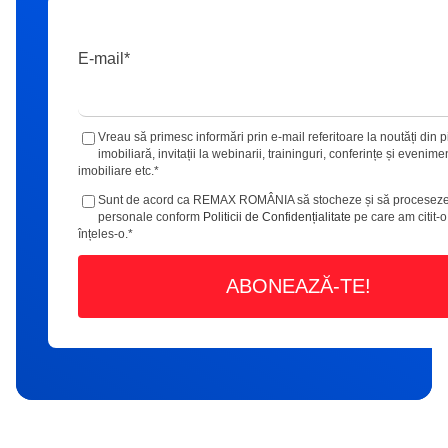
E-mail
*
Vreau să primesc informări prin e-mail referitoare la noutăți din p
imobiliară, invitații la webinarii, traininguri, conferințe și evenime
imobiliare etc.
*
Sunt de acord ca REMAX ROMÂNIA să stocheze și să proceseze
personale conform
Politicii de Confidențialitate
pe care am citit-o
înțeles-o.
*