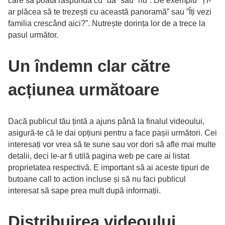
care să poată răspundă cu ”da” sau ”nu”. De exemplu ”Ți-
ar plăcea să te trezești cu această panoramă” sau ”Îți vezi
familia crescând aici?”. Nutrește dorința lor de a trece la
pasul următor.
Un îndemn clar către
acțiunea următoare
Dacă publicul tău țintă a ajuns până la finalul videoului,
asigură-te că le dai opțiuni pentru a face pașii următori. Cei
interesați vor vrea să te sune sau vor dori să afle mai multe
detalii, deci le-ar fi utilă pagina web pe care ai listat
proprietatea respectivă. E important să ai aceste tipuri de
butoane call to action incluse și să nu faci publicul
interesat să sape prea mult după informații.
Distribuirea videoului