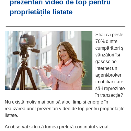
prezentări video de top pentru
proprietățile listate
Știai că peste
70% dintre
cumpărători și
vânzători își
găsesc pe
Internet un
agent/broker
imobiliar care
să-i reprezinte
în tranzacție?
Nu există motiv mai bun să aloci timp și energie în
realizarea unor prezentări video de top pentru proprietățile
listate.
Ai observat și tu că lumea preferă conținutul vizual,