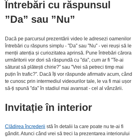
Întrebări cu răspunsul
”Da” sau ”Nu”
Dacă pe parcursul prezentării video le adresezi oamenilor
întrebări cu răspuns simplu - ”Da” sau ”Nu” - vei reuși să le
menții atenția și curiozitatea aprinsă. Pune întrebări cărora
urmăritorii vor dori să răspundă cu ”da”, cum ar fi ”Te-ai
săturat să plătești chirie?” sau ”Vrei să petreci timp mai
puțin în trafic?”. Dacă îți vor răspunde afirmativ acum, când
te cunosc prin intermediul videourilor tale, le va fi mai ușor
să-ți spună ”da” în stadiul mai avansat - cel al vânzării.
Invitație în interior
Clădirea încrederii
stă în detalii la care poate nu te-ai fi
gândit. Atunci când vrei să treci la prezentarea interiorului